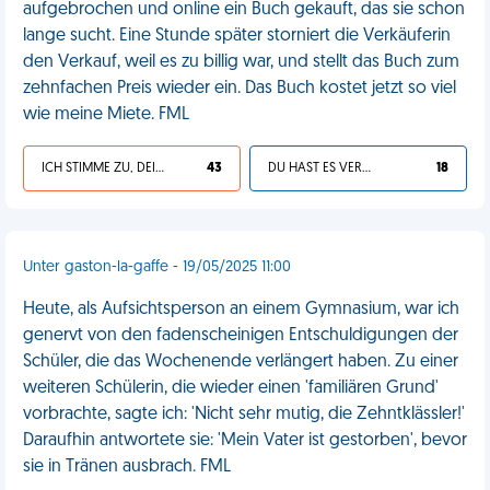
aufgebrochen und online ein Buch gekauft, das sie schon
lange sucht. Eine Stunde später storniert die Verkäuferin
den Verkauf, weil es zu billig war, und stellt das Buch zum
zehnfachen Preis wieder ein. Das Buch kostet jetzt so viel
wie meine Miete. FML
ICH STIMME ZU, DEIN LEBEN IST SCHEISSE
43
DU HAST ES VERDIENT
18
Unter gaston-la-gaffe - 19/05/2025 11:00
Heute, als Aufsichtsperson an einem Gymnasium, war ich
genervt von den fadenscheinigen Entschuldigungen der
Schüler, die das Wochenende verlängert haben. Zu einer
weiteren Schülerin, die wieder einen 'familiären Grund'
vorbrachte, sagte ich: 'Nicht sehr mutig, die Zehntklässler!'
Daraufhin antwortete sie: 'Mein Vater ist gestorben', bevor
sie in Tränen ausbrach. FML