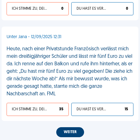
ICH STIMME ZU, DEIN LEBEN IST SCHEISSE
0
DU HAST ES VERDIENT
0
Unter Jana - 12/09/2025 12:31
Heute, nach einer Privatstunde Französisch verlässt mich
mein dreißigjähriger Schüler und lässt mir fünf Euro zu viel
da. Ich renne auf den Balkon und rufe ihm hinterher, als er
geht: „Du hast mir fünf Euro zu viel gegeben! Die ziehe ich
dir nächste Woche ab!“ Als mir bewusst wurde, was ich
gerade gesagt hatte, starrte mich die ganze
Nachbarschaft an. FML
ICH STIMME ZU, DEIN LEBEN IST SCHEISSE
35
DU HAST ES VERDIENT
15
WEITER