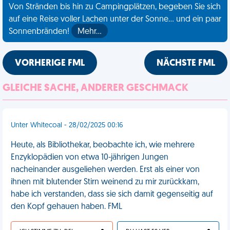
Von Stränden bis hin zu Campingplätzen, begeben Sie sich
auf eine Reise voller Lachen unter der Sonne... und ein paar
Sonnenbränden!
Mehr…
VORHERIGE FML
NÄCHSTE FML
GLEICHE SACHE, ANDERER GESCHMACK
Unter Whitecoal - 28/02/2025 00:16
Heute, als Bibliothekar, beobachte ich, wie mehrere
Enzyklopädien von etwa 10-jährigen Jungen
nacheinander ausgeliehen werden. Erst als einer von
ihnen mit blutender Stirn weinend zu mir zurückkam,
habe ich verstanden, dass sie sich damit gegenseitig auf
den Kopf gehauen haben. FML