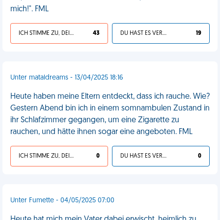
mich!". FML
ICH STIMME ZU, DEIN LEBEN IST SCHEISSE
43
DU HAST ES VERDIENT
19
Unter mataldreams - 13/04/2025 18:16
Heute haben meine Eltern entdeckt, dass ich rauche. Wie?
Gestern Abend bin ich in einem somnambulen Zustand in
ihr Schlafzimmer gegangen, um eine Zigarette zu
rauchen, und hätte ihnen sogar eine angeboten. FML
ICH STIMME ZU, DEIN LEBEN IST SCHEISSE
0
DU HAST ES VERDIENT
0
Unter Fumette - 04/05/2025 07:00
Heute hat mich mein Vater dabei erwischt, heimlich zu