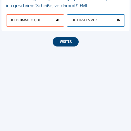
ich geschrien: 'Scheiße, verdammt!'. FML
ICH STIMME ZU, DEIN LEBEN IST SCHEISSE
41
DU HAST ES VERDIENT
16
WEITER