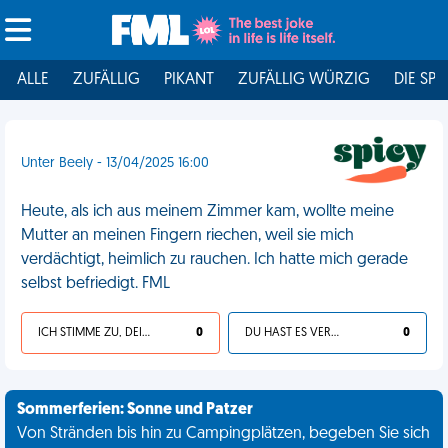
ALLE
ZUFÄLLIG
PIKANT
ZUFÄLLIG WÜRZIG
DIE SPI
Unter Beely - 13/04/2025 16:00
Heute, als ich aus meinem Zimmer kam, wollte meine
Mutter an meinen Fingern riechen, weil sie mich
verdächtigt, heimlich zu rauchen. Ich hatte mich gerade
selbst befriedigt. FML
ICH STIMME ZU, DEIN LEBEN IST SCHEISSE
0
DU HAST ES VERDIENT
0
Sommerferien: Sonne und Patzer
Von Stränden bis hin zu Campingplätzen, begeben Sie sich