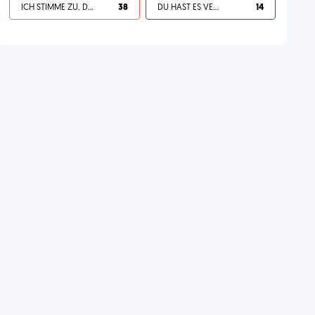
ICH STIMME ZU, DEIN LEBEN IST SCHEISSE
38
DU HAST ES VERDIENT
14