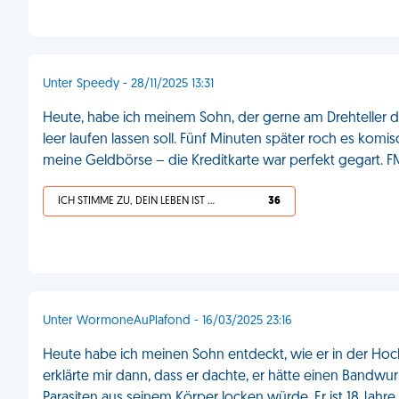
Unter Speedy - 28/11/2025 13:31
Heute, habe ich meinem Sohn, der gerne am Drehteller de
leer laufen lassen soll. Fünf Minuten später roch es komis
meine Geldbörse – die Kreditkarte war perfekt gegart. F
ICH STIMME ZU, DEIN LEBEN IST SCHEISSE
36
Unter WormoneAuPlafond - 16/03/2025 23:16
Heute habe ich meinen Sohn entdeckt, wie er in der Hocke
erklärte mir dann, dass er dachte, er hätte einen Bandw
Parasiten aus seinem Körper locken würde. Er ist 18 Jahre 