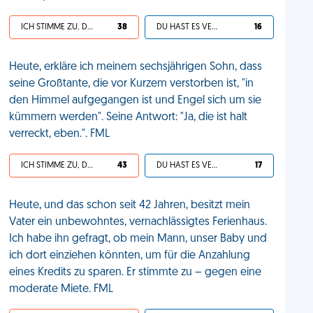
ICH STIMME ZU, DEIN LEBEN IST SCHEISSE
38
DU HAST ES VERDIENT
16
Heute, erkläre ich meinem sechsjährigen Sohn, dass
seine Großtante, die vor Kurzem verstorben ist, "in
den Himmel aufgegangen ist und Engel sich um sie
kümmern werden". Seine Antwort: "Ja, die ist halt
verreckt, eben.". FML
ICH STIMME ZU, DEIN LEBEN IST SCHEISSE
43
DU HAST ES VERDIENT
17
Heute, und das schon seit 42 Jahren, besitzt mein
Vater ein unbewohntes, vernachlässigtes Ferienhaus.
Ich habe ihn gefragt, ob mein Mann, unser Baby und
ich dort einziehen könnten, um für die Anzahlung
eines Kredits zu sparen. Er stimmte zu – gegen eine
moderate Miete. FML