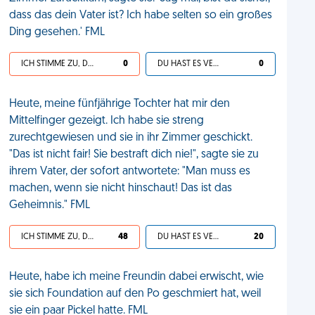
dass das dein Vater ist? Ich habe selten so ein großes
Ding gesehen.' FML
ICH STIMME ZU, DEIN LEBEN IST SCHEISSE
0
DU HAST ES VERDIENT
0
Heute, meine fünfjährige Tochter hat mir den
Mittelfinger gezeigt. Ich habe sie streng
zurechtgewiesen und sie in ihr Zimmer geschickt.
"Das ist nicht fair! Sie bestraft dich nie!", sagte sie zu
ihrem Vater, der sofort antwortete: "Man muss es
machen, wenn sie nicht hinschaut! Das ist das
Geheimnis." FML
ICH STIMME ZU, DEIN LEBEN IST SCHEISSE
48
DU HAST ES VERDIENT
20
Heute, habe ich meine Freundin dabei erwischt, wie
sie sich Foundation auf den Po geschmiert hat, weil
sie ein paar Pickel hatte. FML