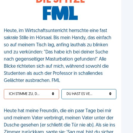
DIE SPITZE
Heute, im Wirtschaftsunterricht herrschte eine fast
sakrale Stille im Hörsaal. Bis mein Handy, das einfach
so auf meinem Tisch lag, anfing lauthals zu blinken
und zu verkünden: "Das habe ich bei deiner Suche
nach gegenseitiger Masturbation gefunden!" Alle
Blicke richteten sich auf mich, während sowohl die
Studenten als auch der Professor in schallendes
Gelächter ausbrachen. FML
ICH STIMME ZU, DEIN LEBEN IST SCHEISSE
0
DU HAST ES VERDIENT
0
Heute hat meine Freundin, die ein paar Tage bei mir
und meinem Vater verbringt, meinen Vater unter der
Dusche gesehen (er schließt die Tür nie ab). Als sie ins
Zimmer zurückkam, sagte sie: 'Sag mal, bist du sicher,