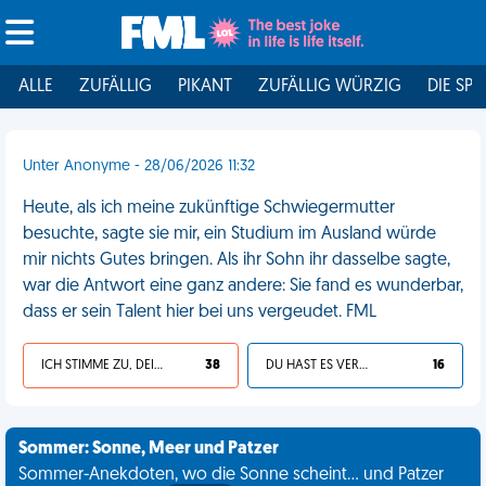
ALLE
ZUFÄLLIG
PIKANT
ZUFÄLLIG WÜRZIG
DIE SPI
Unter Anonyme - 28/06/2026 11:32
Heute, als ich meine zukünftige Schwiegermutter
besuchte, sagte sie mir, ein Studium im Ausland würde
mir nichts Gutes bringen. Als ihr Sohn ihr dasselbe sagte,
war die Antwort eine ganz andere: Sie fand es wunderbar,
dass er sein Talent hier bei uns vergeudet. FML
ICH STIMME ZU, DEIN LEBEN IST SCHEISSE
38
DU HAST ES VERDIENT
16
Sommer: Sonne, Meer und Patzer
Sommer-Anekdoten, wo die Sonne scheint... und Patzer