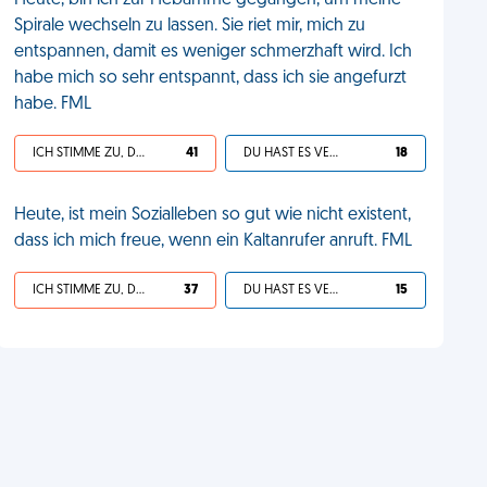
Heute, bin ich zur Hebamme gegangen, um meine
Spirale wechseln zu lassen. Sie riet mir, mich zu
entspannen, damit es weniger schmerzhaft wird. Ich
habe mich so sehr entspannt, dass ich sie angefurzt
habe. FML
ICH STIMME ZU, DEIN LEBEN IST SCHEISSE
41
DU HAST ES VERDIENT
18
Heute, ist mein Sozialleben so gut wie nicht existent,
dass ich mich freue, wenn ein Kaltanrufer anruft. FML
ICH STIMME ZU, DEIN LEBEN IST SCHEISSE
37
DU HAST ES VERDIENT
15