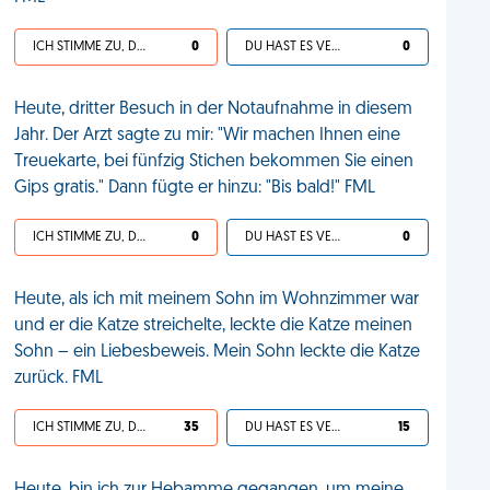
ICH STIMME ZU, DEIN LEBEN IST SCHEISSE
0
DU HAST ES VERDIENT
0
Heute, dritter Besuch in der Notaufnahme in diesem
Jahr. Der Arzt sagte zu mir: "Wir machen Ihnen eine
Treuekarte, bei fünfzig Stichen bekommen Sie einen
Gips gratis." Dann fügte er hinzu: "Bis bald!" FML
ICH STIMME ZU, DEIN LEBEN IST SCHEISSE
0
DU HAST ES VERDIENT
0
Heute, als ich mit meinem Sohn im Wohnzimmer war
und er die Katze streichelte, leckte die Katze meinen
Sohn – ein Liebesbeweis. Mein Sohn leckte die Katze
zurück. FML
ICH STIMME ZU, DEIN LEBEN IST SCHEISSE
35
DU HAST ES VERDIENT
15