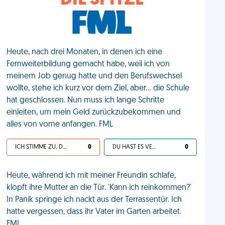
DIE SPITZE
Heute, nach drei Monaten, in denen ich eine
Fernweiterbildung gemacht habe, weil ich von
meinem Job genug hatte und den Berufswechsel
wollte, stehe ich kurz vor dem Ziel, aber... die Schule
hat geschlossen. Nun muss ich lange Schritte
einleiten, um mein Geld zurückzubekommen und
alles von vorne anfangen. FML
ICH STIMME ZU, DEIN LEBEN IST SCHEISSE
0
DU HAST ES VERDIENT
0
Heute, während ich mit meiner Freundin schlafe,
klopft ihre Mutter an die Tür. 'Kann ich reinkommen?'
In Panik springe ich nackt aus der Terrassentür. Ich
hatte vergessen, dass ihr Vater im Garten arbeitet.
FML