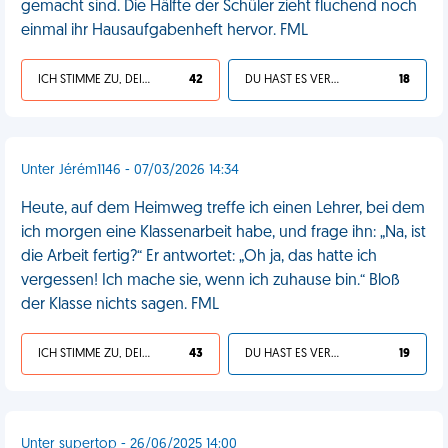
gemacht sind. Die Hälfte der Schüler zieht fluchend noch
einmal ihr Hausaufgabenheft hervor. FML
ICH STIMME ZU, DEIN LEBEN IST SCHEISSE
42
DU HAST ES VERDIENT
18
Unter Jérém1146 - 07/03/2026 14:34
Heute, auf dem Heimweg treffe ich einen Lehrer, bei dem
ich morgen eine Klassenarbeit habe, und frage ihn: „Na, ist
die Arbeit fertig?“ Er antwortet: „Oh ja, das hatte ich
vergessen! Ich mache sie, wenn ich zuhause bin.“ Bloß
der Klasse nichts sagen. FML
ICH STIMME ZU, DEIN LEBEN IST SCHEISSE
43
DU HAST ES VERDIENT
19
Unter supertop - 26/06/2025 14:00