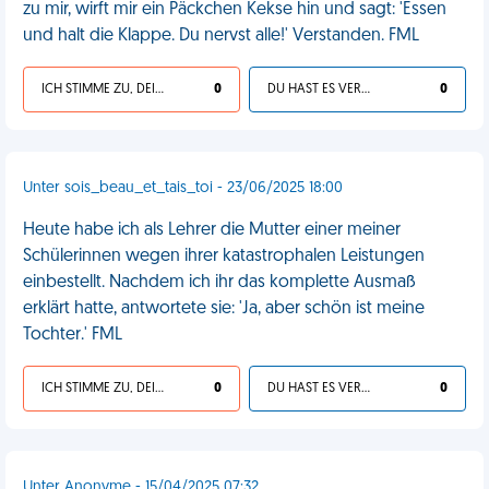
zu mir, wirft mir ein Päckchen Kekse hin und sagt: 'Essen
und halt die Klappe. Du nervst alle!' Verstanden. FML
ICH STIMME ZU, DEIN LEBEN IST SCHEISSE
0
DU HAST ES VERDIENT
0
Unter sois_beau_et_tais_toi - 23/06/2025 18:00
Heute habe ich als Lehrer die Mutter einer meiner
Schülerinnen wegen ihrer katastrophalen Leistungen
einbestellt. Nachdem ich ihr das komplette Ausmaß
erklärt hatte, antwortete sie: 'Ja, aber schön ist meine
Tochter.' FML
ICH STIMME ZU, DEIN LEBEN IST SCHEISSE
0
DU HAST ES VERDIENT
0
Unter Anonyme - 15/04/2025 07:32