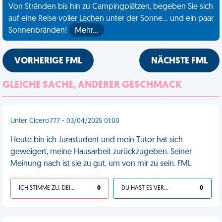
Von Stränden bis hin zu Campingplätzen, begeben Sie sich
auf eine Reise voller Lachen unter der Sonne... und ein paar
Sonnenbränden!
Mehr…
VORHERIGE FML
NÄCHSTE FML
GLEICHE SACHE, ANDERER GESCHMACK
Unter Cicero777 - 03/04/2025 01:00
Heute bin ich Jurastudent und mein Tutor hat sich
geweigert, meine Hausarbeit zurückzugeben. Seiner
Meinung nach ist sie zu gut, um von mir zu sein. FML
ICH STIMME ZU, DEIN LEBEN IST SCHEISSE
0
DU HAST ES VERDIENT
0