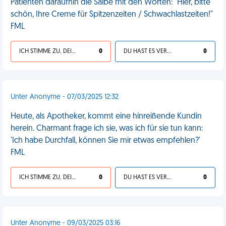
Patienten daraufhin die Salbe mit den Worten: "Hier, bitte
schön, Ihre Creme für Spitzenzeiten / Schwachlastzeiten!"
FML
ICH STIMME ZU, DEIN LEBEN IST SCHEISSE
0
DU HAST ES VERDIENT
0
Unter Anonyme - 07/03/2025 12:32
Heute, als Apotheker, kommt eine hinreißende Kundin
herein. Charmant frage ich sie, was ich für sie tun kann:
'Ich habe Durchfall, können Sie mir etwas empfehlen?'
FML
ICH STIMME ZU, DEIN LEBEN IST SCHEISSE
0
DU HAST ES VERDIENT
0
Unter Anonyme - 09/03/2025 03:16