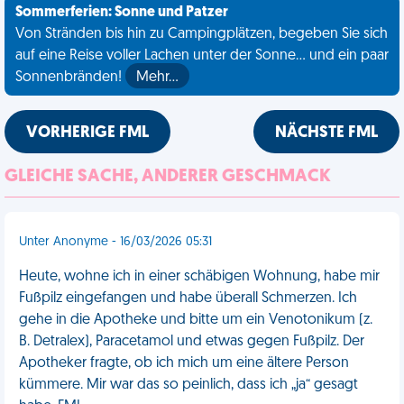
Sommerferien: Sonne und Patzer
Von Stränden bis hin zu Campingplätzen, begeben Sie sich
auf eine Reise voller Lachen unter der Sonne... und ein paar
Sonnenbränden!
Mehr…
VORHERIGE FML
NÄCHSTE FML
GLEICHE SACHE, ANDERER GESCHMACK
Unter Anonyme - 16/03/2026 05:31
Heute, wohne ich in einer schäbigen Wohnung, habe mir
Fußpilz eingefangen und habe überall Schmerzen. Ich
gehe in die Apotheke und bitte um ein Venotonikum (z.
B. Detralex), Paracetamol und etwas gegen Fußpilz. Der
Apotheker fragte, ob ich mich um eine ältere Person
kümmere. Mir war das so peinlich, dass ich „ja“ gesagt