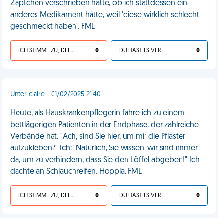
Zäpfchen verschrieben hatte, ob ich stattdessen ein
anderes Medikament hätte, weil 'diese wirklich schlecht
geschmeckt haben'. FML
ICH STIMME ZU, DEIN LEBEN IST SCHEISSE
0
DU HAST ES VERDIENT
0
Unter claire - 01/02/2025 21:40
Heute, als Hauskrankenpflegerin fahre ich zu einem
bettlägerigen Patienten in der Endphase, der zahlreiche
Verbände hat. "Ach, sind Sie hier, um mir die Pflaster
aufzukleben?" Ich: "Natürlich, Sie wissen, wir sind immer
da, um zu verhindern, dass Sie den Löffel abgeben!" Ich
dachte an Schlauchreifen. Hoppla. FML
ICH STIMME ZU, DEIN LEBEN IST SCHEISSE
0
DU HAST ES VERDIENT
0