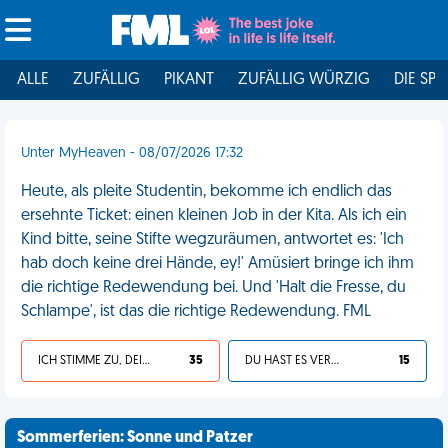
ALLE
ZUFÄLLIG
PIKANT
ZUFÄLLIG WÜRZIG
DIE SPI
Unter MyHeaven - 08/07/2026 17:32
Heute, als pleite Studentin, bekomme ich endlich das
ersehnte Ticket: einen kleinen Job in der Kita. Als ich ein
Kind bitte, seine Stifte wegzuräumen, antwortet es: 'Ich
hab doch keine drei Hände, ey!' Amüsiert bringe ich ihm
die richtige Redewendung bei. Und 'Halt die Fresse, du
Schlampe', ist das die richtige Redewendung. FML
ICH STIMME ZU, DEIN LEBEN IST SCHEISSE
35
DU HAST ES VERDIENT
15
Sommerferien: Sonne und Patzer