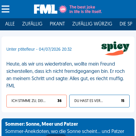
ALLE
ZUFÄLLIG
PIKANT
ZUFÄLLIG WÜRZIG
DIE SPI
Unter ptitefleur - 04/07/2026 20:32
Heute, als wir uns wiedertrafen, wollte mein Freund
sicherstellen, dass ich nicht fremdgegangen bin. Er roch
an meinem Schritt und sagte: Alles gut, es riecht muffig.
FML
ICH STIMME ZU, DEIN LEBEN IST SCHEISSE
36
DU HAST ES VERDIENT
15
Sommer: Sonne, Meer und Patzer
Sommer-Anekdoten, wo die Sonne scheint... und Patzer