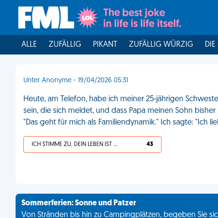
ALLE
ZUFÄLLIG
PIKANT
ZUFÄLLIG WÜRZIG
DIE
Unter Anonyme - 19/04/2026 05:31
Heute, am Telefon, habe ich meiner 25-jährigen Schwester
sein, die sich meldet, und dass Papa meinen Sohn bisher 
"Das geht für mich als Familiendynamik." Ich sagte: "Ich lie
ICH STIMME ZU, DEIN LEBEN IST SCHEISSE
43
Sommerferien: Sonne und Patzer
Von Stränden bis hin zu Campingplätzen, begeben Sie sich