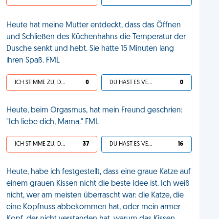
Heute hat meine Mutter entdeckt, dass das Öffnen
und Schließen des Küchenhahns die Temperatur der
Dusche senkt und hebt. Sie hatte 15 Minuten lang
ihren Spaß. FML
ICH STIMME ZU, DEIN LEBEN IST SCHEISSE
0
DU HAST ES VERDIENT
0
Heute, beim Orgasmus, hat mein Freund geschrien:
"Ich liebe dich, Mama." FML
ICH STIMME ZU, DEIN LEBEN IST SCHEISSE
37
DU HAST ES VERDIENT
16
Heute, habe ich festgestellt, dass eine graue Katze auf
einem grauen Kissen nicht die beste Idee ist. Ich weiß
nicht, wer am meisten überrascht war: die Katze, die
eine Kopfnuss abbekommen hat, oder mein armer