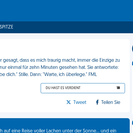
 SPITZE
 gesagt, dass es mich traurig macht, immer die Einzige zu
nur einmal für zehn Minuten gesehen hat. Sie antwortete:
be dich." Stille. Dann: "Warte, ich überlege." FML
DU HAST ES VERDIENT
18
Tweet
Teilen Sie
 auf eine Reise voller Lachen unter der Sonne... und ein