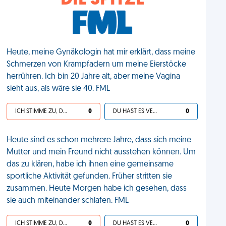
DIE SPITZE
Heute, meine Gynäkologin hat mir erklärt, dass meine
Schmerzen von Krampfadern um meine Eierstöcke
herrühren. Ich bin 20 Jahre alt, aber meine Vagina
sieht aus, als wäre sie 40. FML
ICH STIMME ZU, DEIN LEBEN IST SCHEISSE
0
DU HAST ES VERDIENT
0
Heute sind es schon mehrere Jahre, dass sich meine
Mutter und mein Freund nicht ausstehen können. Um
das zu klären, habe ich ihnen eine gemeinsame
sportliche Aktivität gefunden. Früher stritten sie
zusammen. Heute Morgen habe ich gesehen, dass
sie auch miteinander schlafen. FML
ICH STIMME ZU, DEIN LEBEN IST SCHEISSE
0
DU HAST ES VERDIENT
0