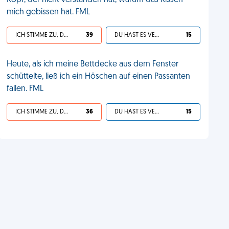
Kopf, der nicht verstanden hat, warum das Kissen
mich gebissen hat. FML
ICH STIMME ZU, DEIN LEBEN IST SCHEISSE
39
DU HAST ES VERDIENT
15
Heute, als ich meine Bettdecke aus dem Fenster
schüttelte, ließ ich ein Höschen auf einen Passanten
fallen. FML
ICH STIMME ZU, DEIN LEBEN IST SCHEISSE
36
DU HAST ES VERDIENT
15