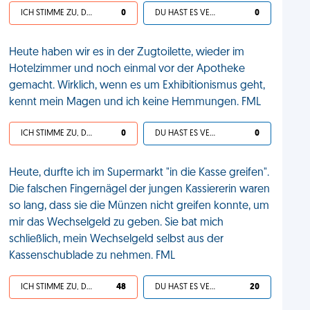
ICH STIMME ZU, DEIN LEBEN IST SCHEISSE
0
DU HAST ES VERDIENT
0
Heute haben wir es in der Zugtoilette, wieder im
Hotelzimmer und noch einmal vor der Apotheke
gemacht. Wirklich, wenn es um Exhibitionismus geht,
kennt mein Magen und ich keine Hemmungen. FML
ICH STIMME ZU, DEIN LEBEN IST SCHEISSE
0
DU HAST ES VERDIENT
0
Heute, durfte ich im Supermarkt "in die Kasse greifen".
Die falschen Fingernägel der jungen Kassiererin waren
so lang, dass sie die Münzen nicht greifen konnte, um
mir das Wechselgeld zu geben. Sie bat mich
schließlich, mein Wechselgeld selbst aus der
Kassenschublade zu nehmen. FML
ICH STIMME ZU, DEIN LEBEN IST SCHEISSE
48
DU HAST ES VERDIENT
20