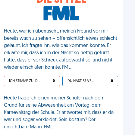
DIE SPITZE
Heute, war ich überrascht, meinen Freund vor mir
bereits wach zu sehen – offensichtlich etwas schlecht
gelaunt. Ich fragte ihn, wie das kommen konnte. Er
erklärte mir, dass ich in der Nacht so heftig gefurzt
hatte, dass er vor Schreck aufgewacht sei und nicht
wieder einschlafen konnte. FML
ICH STIMME ZU, DEIN LEBEN IST SCHEISSE
0
DU HAST ES VERDIENT
0
Heute frage ich einen meiner Schüler nach dem
Grund für seine Abwesenheit am Vortag, dem
Karnevalstag der Schule. Er antwortet mir, dass er da
war und sogar verkleidet. Sein Kostüm? Der
unsichtbare Mann. FML