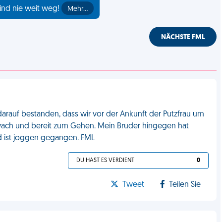
ind nie weit weg!
Mehr…
NÄCHSTE FML
 darauf bestanden, dass wir vor der Ankunft der Putzfrau um
r wach und bereit zum Gehen. Mein Bruder hingegen hat
d ist joggen gegangen. FML
DU HAST ES VERDIENT
0
Tweet
Teilen Sie