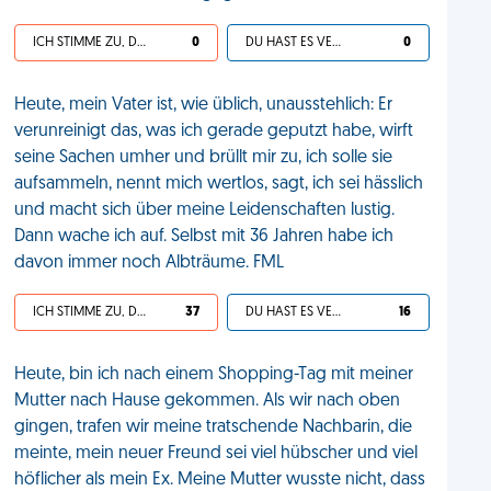
ICH STIMME ZU, DEIN LEBEN IST SCHEISSE
0
DU HAST ES VERDIENT
0
Heute, mein Vater ist, wie üblich, unausstehlich: Er
verunreinigt das, was ich gerade geputzt habe, wirft
seine Sachen umher und brüllt mir zu, ich solle sie
aufsammeln, nennt mich wertlos, sagt, ich sei hässlich
und macht sich über meine Leidenschaften lustig.
Dann wache ich auf. Selbst mit 36 Jahren habe ich
davon immer noch Albträume. FML
ICH STIMME ZU, DEIN LEBEN IST SCHEISSE
37
DU HAST ES VERDIENT
16
Heute, bin ich nach einem Shopping-Tag mit meiner
Mutter nach Hause gekommen. Als wir nach oben
gingen, trafen wir meine tratschende Nachbarin, die
meinte, mein neuer Freund sei viel hübscher und viel
höflicher als mein Ex. Meine Mutter wusste nicht, dass