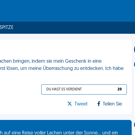
 SPITZE
achen bringen, indem sie mein Geschenk in eine
 erst lösen, um meine Überraschung zu entdecken. Ich habe
DU HAST ES VERDIENT
20
Tweet
Teilen Sie
 auf eine Reise voller Lachen unter der Sonne... und ein