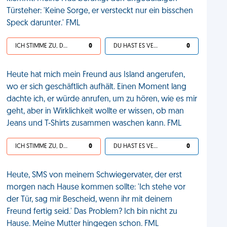
Türsteher: 'Keine Sorge, er versteckt nur ein bisschen
Speck darunter.' FML
ICH STIMME ZU, DEIN LEBEN IST SCHEISSE
0
DU HAST ES VERDIENT
0
Heute hat mich mein Freund aus Island angerufen,
wo er sich geschäftlich aufhält. Einen Moment lang
dachte ich, er würde anrufen, um zu hören, wie es mir
geht, aber in Wirklichkeit wollte er wissen, ob man
Jeans und T-Shirts zusammen waschen kann. FML
ICH STIMME ZU, DEIN LEBEN IST SCHEISSE
0
DU HAST ES VERDIENT
0
Heute, SMS von meinem Schwiegervater, der erst
morgen nach Hause kommen sollte: 'Ich stehe vor
der Tür, sag mir Bescheid, wenn ihr mit deinem
Freund fertig seid.' Das Problem? Ich bin nicht zu
Hause. Meine Mutter hingegen schon. FML