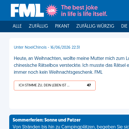
ALLE
ZUFÄLLIG
PIKANT
ZUFÄLLIG WÜRZIG
DIE
Unter NoelChinois - 16/06/2026 22:31
Heute, an Weihnachten, wollte meine Mutter mich zum L
chinesische Rätselbox versteckte. Ich musste das Rätsel
immer noch kein Weihnachtsgeschenk. FML
ICH STIMME ZU, DEIN LEBEN IST SCHEISSE
47
Sommerferien: Sonne und Patzer
Von Stränden bis hin zu Campingplätzen, begeben Sie sich