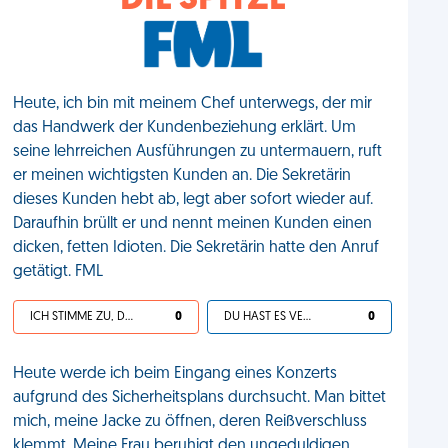
DIE SPITZE
Heute, ich bin mit meinem Chef unterwegs, der mir
das Handwerk der Kundenbeziehung erklärt. Um
seine lehrreichen Ausführungen zu untermauern, ruft
er meinen wichtigsten Kunden an. Die Sekretärin
dieses Kunden hebt ab, legt aber sofort wieder auf.
Daraufhin brüllt er und nennt meinen Kunden einen
dicken, fetten Idioten. Die Sekretärin hatte den Anruf
getätigt. FML
ICH STIMME ZU, DEIN LEBEN IST SCHEISSE
0
DU HAST ES VERDIENT
0
Heute werde ich beim Eingang eines Konzerts
aufgrund des Sicherheitsplans durchsucht. Man bittet
mich, meine Jacke zu öffnen, deren Reißverschluss
klemmt. Meine Frau beruhigt den ungeduldigen