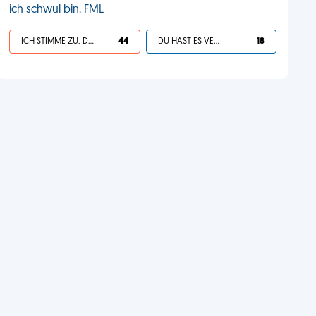
ich schwul bin. FML
ICH STIMME ZU, DEIN LEBEN IST SCHEISSE
44
DU HAST ES VERDIENT
18