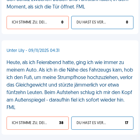
Moment, als sich die Tür öffnet. FML
ICH STIMME ZU, DEIN LEBEN IST SCHEISSE
0
DU HAST ES VERDIENT
0
Unter Lily - 09/11/2025 04:31
Heute, als ich Feierabend hatte, ging ich wie immer zu
meinem Auto. Als ich in die Nähe des Fahrzeugs kam, hob
ich den Fuß, um meine Strumpfhose hochzuziehen, verlor
das Gleichgewicht und stürzte jämmerlich vor etwa
fünfzehn Leuten. Beim Aufstehen schlug ich mir den Kopf
am Außenspiegel - daraufhin fiel ich sofort wieder hin.
FML
ICH STIMME ZU, DEIN LEBEN IST SCHEISSE
38
DU HAST ES VERDIENT
17