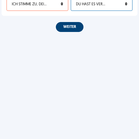
ICH STIMME ZU, DEIN LEBEN IST SCHEISSE
0
DU HAST ES VERDIENT
0
WEITER