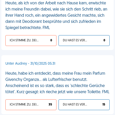
Heute, als ich von der Arbeit nach Hause kam, erwischte
ich meine Freundin dabei, wie sie sich den Schritt rieb, an
ihrer Hand roch, ein angewidertes Gesicht machte, sich
dann mit Deodorant besprühte und sich zufrieden im
Spiegel betrachtete. FML
ICH STIMME ZU, DEIN LEBEN IST SCHEISSE
0
DU HAST ES VERDIENT
0
Unter Audrey - 31/10/2025 05:31
Heute, habe ich entdeckt, dass meine Frau mein Parfum
Givenchy Organza... als Lufterfrischer benutzt.
Anscheinend ist es so stark, dass es 'schlechte Gerüche
tötet'. Kurz gesagt: ich rieche jetzt wie unsere Toilette. FML
ICH STIMME ZU, DEIN LEBEN IST SCHEISSE
35
DU HAST ES VERDIENT
15