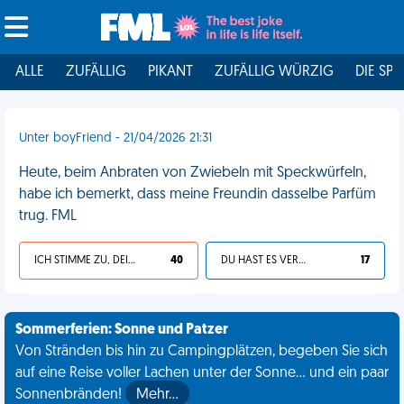
ALLE
ZUFÄLLIG
PIKANT
ZUFÄLLIG WÜRZIG
DIE SPI
Unter boyFriend - 21/04/2026 21:31
Heute, beim Anbraten von Zwiebeln mit Speckwürfeln,
habe ich bemerkt, dass meine Freundin dasselbe Parfüm
trug. FML
ICH STIMME ZU, DEIN LEBEN IST SCHEISSE
40
DU HAST ES VERDIENT
17
Sommerferien: Sonne und Patzer
Von Stränden bis hin zu Campingplätzen, begeben Sie sich
auf eine Reise voller Lachen unter der Sonne... und ein paar
Sonnenbränden!
Mehr…