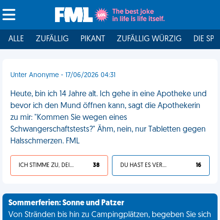
ALLE
ZUFÄLLIG
PIKANT
ZUFÄLLIG WÜRZIG
DIE SPI
Unter Anonyme - 17/06/2026 04:31
Heute, bin ich 14 Jahre alt. Ich gehe in eine Apotheke und
bevor ich den Mund öffnen kann, sagt die Apothekerin
zu mir: "Kommen Sie wegen eines
Schwangerschaftstests?" Ähm, nein, nur Tabletten gegen
Halsschmerzen. FML
ICH STIMME ZU, DEIN LEBEN IST SCHEISSE
38
DU HAST ES VERDIENT
16
Sommerferien: Sonne und Patzer
Von Stränden bis hin zu Campingplätzen, begeben Sie sich