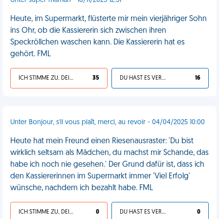
Unter super maman - 16/11/2025 12:31
Heute, im Supermarkt, flüsterte mir mein vierjähriger Sohn
ins Ohr, ob die Kassiererin sich zwischen ihren
Speckröllchen waschen kann. Die Kassiererin hat es
gehört. FML
ICH STIMME ZU, DEIN LEBEN IST SCHEISSE
35
DU HAST ES VERDIENT
16
Unter Bonjour, s'il vous plaît, merci, au revoir - 04/04/2025 10:00
Heute hat mein Freund einen Riesenausraster: 'Du bist
wirklich seltsam als Mädchen, du machst mir Schande, das
habe ich noch nie gesehen.' Der Grund dafür ist, dass ich
den Kassiererinnen im Supermarkt immer 'Viel Erfolg'
wünsche, nachdem ich bezahlt habe. FML
ICH STIMME ZU, DEIN LEBEN IST SCHEISSE
0
DU HAST ES VERDIENT
0