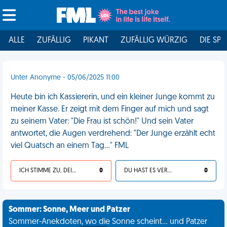
ALLE
ZUFÄLLIG
PIKANT
ZUFÄLLIG WÜRZIG
DIE SPI
Unter Anonyme - 05/06/2025 11:00
Heute bin ich Kassiererin, und ein kleiner Junge kommt zu
meiner Kasse. Er zeigt mit dem Finger auf mich und sagt
zu seinem Vater: "Die Frau ist schön!" Und sein Vater
antwortet, die Augen verdrehend: "Der Junge erzählt echt
viel Quatsch an einem Tag..." FML
ICH STIMME ZU, DEIN LEBEN IST SCHEISSE
0
DU HAST ES VERDIENT
0
Sommer: Sonne, Meer und Patzer
Sommer-Anekdoten, wo die Sonne scheint... und Patzer