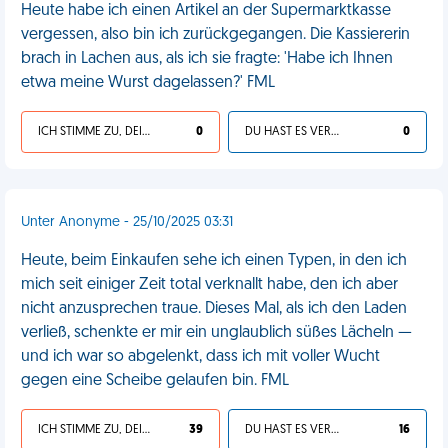
Heute habe ich einen Artikel an der Supermarktkasse
vergessen, also bin ich zurückgegangen. Die Kassiererin
brach in Lachen aus, als ich sie fragte: 'Habe ich Ihnen
etwa meine Wurst dagelassen?' FML
ICH STIMME ZU, DEIN LEBEN IST SCHEISSE
0
DU HAST ES VERDIENT
0
Unter Anonyme - 25/10/2025 03:31
Heute, beim Einkaufen sehe ich einen Typen, in den ich
mich seit einiger Zeit total verknallt habe, den ich aber
nicht anzusprechen traue. Dieses Mal, als ich den Laden
verließ, schenkte er mir ein unglaublich süßes Lächeln —
und ich war so abgelenkt, dass ich mit voller Wucht
gegen eine Scheibe gelaufen bin. FML
ICH STIMME ZU, DEIN LEBEN IST SCHEISSE
39
DU HAST ES VERDIENT
16