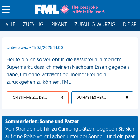
ALLE
ZUFÄLLIG
PIKANT
ZUFÄLLIG WÜRZIG
DIE SPI
Unter swax - 11/03/2025 14:00
Heute bin ich so verliebt in die Kassiererin in meinem
Supermarkt, dass ich meinem Nachbarn Essen gegeben
habe, um ohne Verdacht bei meiner Freundin
zurückgehen zu können. FML
ICH STIMME ZU, DEIN LEBEN IST SCHEISSE
0
DU HAST ES VERDIENT
0
Sommerferien: Sonne und Patzer
Von Stränden bis hin zu Campingplätzen, begeben Sie sich
auf eine Reise voller Lachen unter der Sonne... und ein paar