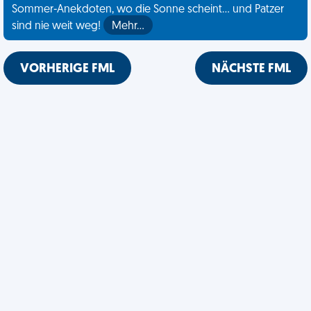
Sommer-Anekdoten, wo die Sonne scheint... und Patzer
sind nie weit weg!
Mehr…
VORHERIGE FML
NÄCHSTE FML