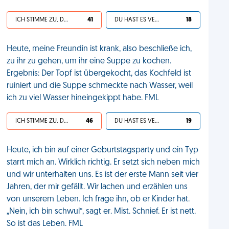
ICH STIMME ZU, DEIN LEBEN IST SCHEISSE
41
DU HAST ES VERDIENT
18
Heute, meine Freundin ist krank, also beschließe ich,
zu ihr zu gehen, um ihr eine Suppe zu kochen.
Ergebnis: Der Topf ist übergekocht, das Kochfeld ist
ruiniert und die Suppe schmeckte nach Wasser, weil
ich zu viel Wasser hineingekippt habe. FML
ICH STIMME ZU, DEIN LEBEN IST SCHEISSE
46
DU HAST ES VERDIENT
19
Heute, ich bin auf einer Geburtstagsparty und ein Typ
starrt mich an. Wirklich richtig. Er setzt sich neben mich
und wir unterhalten uns. Es ist der erste Mann seit vier
Jahren, der mir gefällt. Wir lachen und erzählen uns
von unserem Leben. Ich frage ihn, ob er Kinder hat.
„Nein, ich bin schwul“, sagt er. Mist. Schnief. Er ist nett.
So ist das Leben. FML