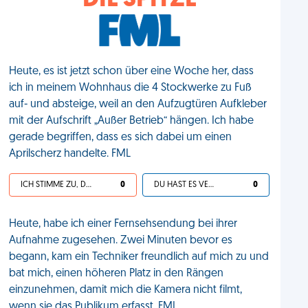
DIE SPITZE
Heute, es ist jetzt schon über eine Woche her, dass
ich in meinem Wohnhaus die 4 Stockwerke zu Fuß
auf- und absteige, weil an den Aufzugtüren Aufkleber
mit der Aufschrift „Außer Betrieb“ hängen. Ich habe
gerade begriffen, dass es sich dabei um einen
Aprilscherz handelte. FML
ICH STIMME ZU, DEIN LEBEN IST SCHEISSE
0
DU HAST ES VERDIENT
0
Heute, habe ich einer Fernsehsendung bei ihrer
Aufnahme zugesehen. Zwei Minuten bevor es
begann, kam ein Techniker freundlich auf mich zu und
bat mich, einen höheren Platz in den Rängen
einzunehmen, damit mich die Kamera nicht filmt,
wenn sie das Publikum erfasst. FML