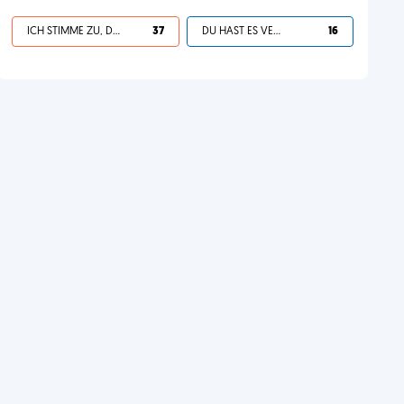
ICH STIMME ZU, DEIN LEBEN IST SCHEISSE
37
DU HAST ES VERDIENT
16