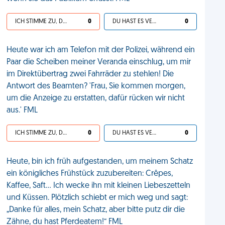
ICH STIMME ZU, DEIN LEBEN IST SCHEISSE
0
DU HAST ES VERDIENT
0
Heute war ich am Telefon mit der Polizei, während ein
Paar die Scheiben meiner Veranda einschlug, um mir
im Direktübertrag zwei Fahrräder zu stehlen! Die
Antwort des Beamten? 'Frau, Sie kommen morgen,
um die Anzeige zu erstatten, dafür rücken wir nicht
aus.' FML
ICH STIMME ZU, DEIN LEBEN IST SCHEISSE
0
DU HAST ES VERDIENT
0
Heute, bin ich früh aufgestanden, um meinem Schatz
ein königliches Frühstück zuzubereiten: Crêpes,
Kaffee, Saft... Ich wecke ihn mit kleinen Liebeszetteln
und Küssen. Plötzlich schiebt er mich weg und sagt:
„Danke für alles, mein Schatz, aber bitte putz dir die
Zähne, du hast Pferdeatem!“ FML