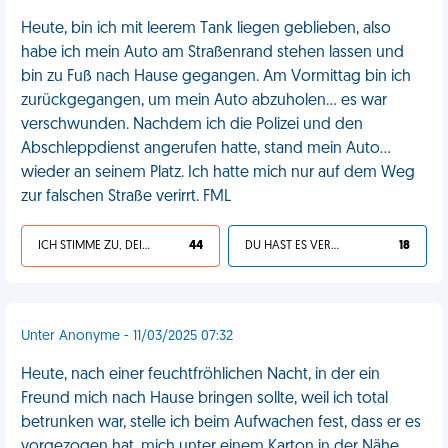
Heute, bin ich mit leerem Tank liegen geblieben, also
habe ich mein Auto am Straßenrand stehen lassen und
bin zu Fuß nach Hause gegangen. Am Vormittag bin ich
zurückgegangen, um mein Auto abzuholen... es war
verschwunden. Nachdem ich die Polizei und den
Abschleppdienst angerufen hatte, stand mein Auto...
wieder an seinem Platz. Ich hatte mich nur auf dem Weg
zur falschen Straße verirrt. FML
ICH STIMME ZU, DEIN LEBEN IST SCHEISSE
44
DU HAST ES VERDIENT
18
Unter Anonyme - 11/03/2025 07:32
Heute, nach einer feuchtfröhlichen Nacht, in der ein
Freund mich nach Hause bringen sollte, weil ich total
betrunken war, stelle ich beim Aufwachen fest, dass er es
vorgezogen hat, mich unter einem Karton in der Nähe