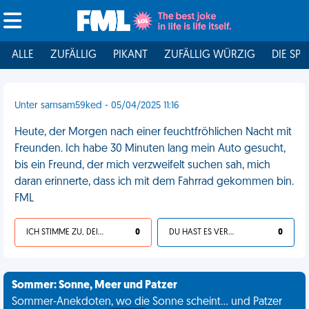
ALLE
ZUFÄLLIG
PIKANT
ZUFÄLLIG WÜRZIG
DIE SPI
Unter samsam59ked - 05/04/2025 11:16
Heute, der Morgen nach einer feuchtfröhlichen Nacht mit
Freunden. Ich habe 30 Minuten lang mein Auto gesucht,
bis ein Freund, der mich verzweifelt suchen sah, mich
daran erinnerte, dass ich mit dem Fahrrad gekommen bin.
FML
ICH STIMME ZU, DEIN LEBEN IST SCHEISSE
0
DU HAST ES VERDIENT
0
Sommer: Sonne, Meer und Patzer
Sommer-Anekdoten, wo die Sonne scheint... und Patzer