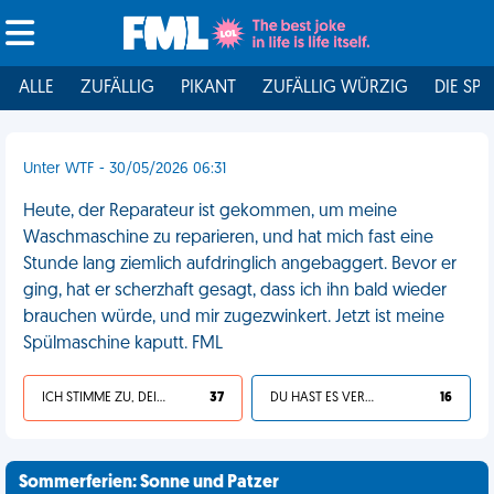
ALLE
ZUFÄLLIG
PIKANT
ZUFÄLLIG WÜRZIG
DIE SPI
Unter WTF - 30/05/2026 06:31
Heute, der Reparateur ist gekommen, um meine
Waschmaschine zu reparieren, und hat mich fast eine
Stunde lang ziemlich aufdringlich angebaggert. Bevor er
ging, hat er scherzhaft gesagt, dass ich ihn bald wieder
brauchen würde, und mir zugezwinkert. Jetzt ist meine
Spülmaschine kaputt. FML
ICH STIMME ZU, DEIN LEBEN IST SCHEISSE
37
DU HAST ES VERDIENT
16
Sommerferien: Sonne und Patzer