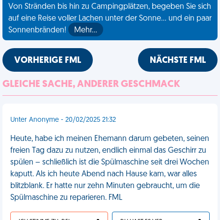
Von Stränden bis hin zu Campingplätzen, begeben Sie sich
auf eine Reise voller Lachen unter der Sonne... und ein paar
Sonnenbränden!
Mehr…
VORHERIGE FML
NÄCHSTE FML
GLEICHE SACHE, ANDERER GESCHMACK
Unter Anonyme - 20/02/2025 21:32
Heute, habe ich meinen Ehemann darum gebeten, seinen
freien Tag dazu zu nutzen, endlich einmal das Geschirr zu
spülen – schließlich ist die Spülmaschine seit drei Wochen
kaputt. Als ich heute Abend nach Hause kam, war alles
blitzblank. Er hatte nur zehn Minuten gebraucht, um die
Spülmaschine zu reparieren. FML