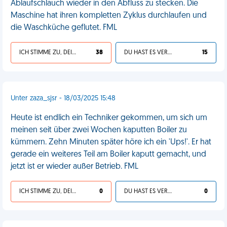
Ablaufschlauch wieder in den Abfluss zu stecken. Die
Maschine hat ihren kompletten Zyklus durchlaufen und
die Waschküche geflutet. FML
ICH STIMME ZU, DEIN LEBEN IST SCHEISSE
38
DU HAST ES VERDIENT
15
Unter zaza_sjsr - 18/03/2025 15:48
Heute ist endlich ein Techniker gekommen, um sich um
meinen seit über zwei Wochen kaputten Boiler zu
kümmern. Zehn Minuten später höre ich ein 'Ups!'. Er hat
gerade ein weiteres Teil am Boiler kaputt gemacht, und
jetzt ist er wieder außer Betrieb. FML
ICH STIMME ZU, DEIN LEBEN IST SCHEISSE
0
DU HAST ES VERDIENT
0