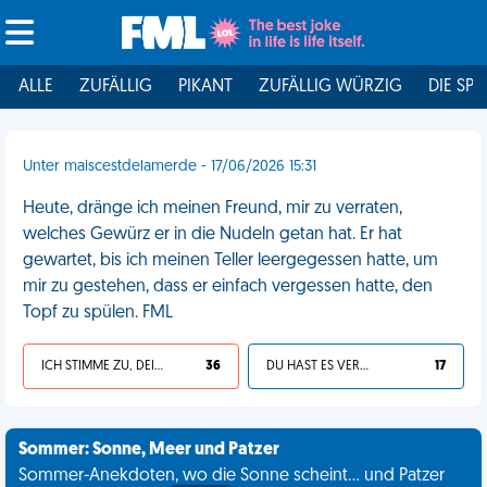
ALLE
ZUFÄLLIG
PIKANT
ZUFÄLLIG WÜRZIG
DIE SPI
Unter maiscestdelamerde - 17/06/2026 15:31
Heute, dränge ich meinen Freund, mir zu verraten,
welches Gewürz er in die Nudeln getan hat. Er hat
gewartet, bis ich meinen Teller leergegessen hatte, um
mir zu gestehen, dass er einfach vergessen hatte, den
Topf zu spülen. FML
ICH STIMME ZU, DEIN LEBEN IST SCHEISSE
36
DU HAST ES VERDIENT
17
Sommer: Sonne, Meer und Patzer
Sommer-Anekdoten, wo die Sonne scheint... und Patzer