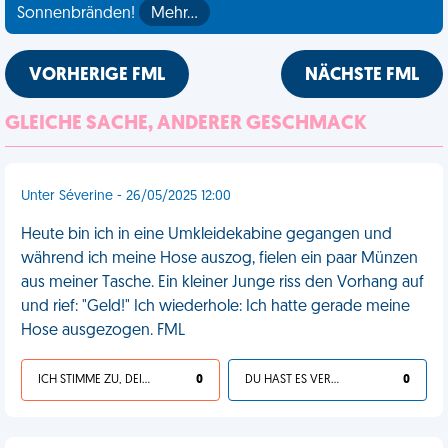
Sonnenbränden!
Mehr…
VORHERIGE FML
NÄCHSTE FML
GLEICHE SACHE, ANDERER GESCHMACK
Unter Séverine - 26/05/2025 12:00
Heute bin ich in eine Umkleidekabine gegangen und
während ich meine Hose auszog, fielen ein paar Münzen
aus meiner Tasche. Ein kleiner Junge riss den Vorhang auf
und rief: "Geld!" Ich wiederhole: Ich hatte gerade meine
Hose ausgezogen. FML
ICH STIMME ZU, DEIN LEBEN IST SCHEISSE
0
DU HAST ES VERDIENT
0