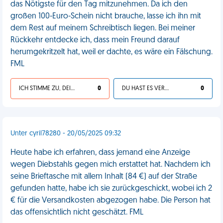
das Nötigste für den Tag mitzunehmen. Da ich den
großen 100-Euro-Schein nicht brauche, lasse ich ihn mit
dem Rest auf meinem Schreibtisch liegen. Bei meiner
Rückkehr entdecke ich, dass mein Freund darauf
herumgekritzelt hat, weil er dachte, es wäre ein Fälschung.
FML
ICH STIMME ZU, DEIN LEBEN IST SCHEISSE
0
DU HAST ES VERDIENT
0
Unter cyril78280 - 20/05/2025 09:32
Heute habe ich erfahren, dass jemand eine Anzeige
wegen Diebstahls gegen mich erstattet hat. Nachdem ich
seine Brieftasche mit allem Inhalt (84 €) auf der Straße
gefunden hatte, habe ich sie zurückgeschickt, wobei ich 2
€ für die Versandkosten abgezogen habe. Die Person hat
das offensichtlich nicht geschätzt. FML