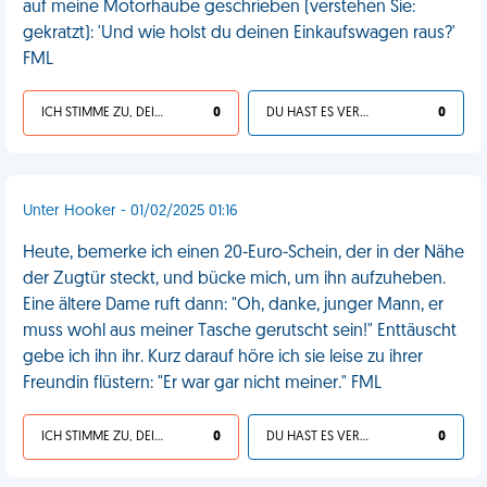
auf meine Motorhaube geschrieben (verstehen Sie:
gekratzt): 'Und wie holst du deinen Einkaufswagen raus?'
FML
ICH STIMME ZU, DEIN LEBEN IST SCHEISSE
0
DU HAST ES VERDIENT
0
Unter Hooker - 01/02/2025 01:16
Heute, bemerke ich einen 20-Euro-Schein, der in der Nähe
der Zugtür steckt, und bücke mich, um ihn aufzuheben.
Eine ältere Dame ruft dann: "Oh, danke, junger Mann, er
muss wohl aus meiner Tasche gerutscht sein!" Enttäuscht
gebe ich ihn ihr. Kurz darauf höre ich sie leise zu ihrer
Freundin flüstern: "Er war gar nicht meiner." FML
ICH STIMME ZU, DEIN LEBEN IST SCHEISSE
0
DU HAST ES VERDIENT
0