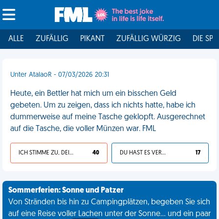
ALLE
ZUFÄLLIG
PIKANT
ZUFÄLLIG WÜRZIG
DIE SPI
Unter AtalaoR - 07/03/2026 20:31
Heute, ein Bettler hat mich um ein bisschen Geld
gebeten. Um zu zeigen, dass ich nichts hatte, habe ich
dummerweise auf meine Tasche geklopft. Ausgerechnet
auf die Tasche, die voller Münzen war. FML
ICH STIMME ZU, DEIN LEBEN IST SCHEISSE
40
DU HAST ES VERDIENT
17
Sommerferien: Sonne und Patzer
Von Stränden bis hin zu Campingplätzen, begeben Sie sich
auf eine Reise voller Lachen unter der Sonne... und ein paar