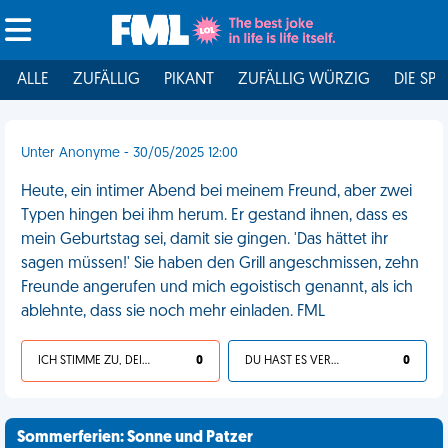
ALLE
ZUFÄLLIG
PIKANT
ZUFÄLLIG WÜRZIG
DIE SPI
Unter Anonyme - 30/05/2025 12:00
Heute, ein intimer Abend bei meinem Freund, aber zwei
Typen hingen bei ihm herum. Er gestand ihnen, dass es
mein Geburtstag sei, damit sie gingen. 'Das hättet ihr
sagen müssen!' Sie haben den Grill angeschmissen, zehn
Freunde angerufen und mich egoistisch genannt, als ich
ablehnte, dass sie noch mehr einladen. FML
ICH STIMME ZU, DEIN LEBEN IST SCHEISSE
0
DU HAST ES VERDIENT
0
Sommerferien: Sonne und Patzer