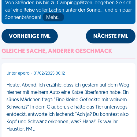
Von Stränden bis hin zu Campingplätzen, begeben Sie sich
auf eine Reise voller Lachen unter der Sonne... und ein paar
Sonnenbränden!
Mehr…
VORHERIGE FML
NÄCHSTE FML
GLEICHE SACHE, ANDERER GESCHMACK
Unter apero - 01/02/2025 00:12
Heute, Abend. Ich erzähle, dass ich gestern auf dem Weg
hierher mit meinem Auto eine Katze überfahren habe. Ein
süßes Mädchen fragt: "Eine kleine Gefleckte mit weißem
Schwanz?" In dem Glauben, sie hätte das Tier unterwegs
entdeckt, antworte ich lachend: "Ach ja? Du konntest also
Kopf und Schwanz erkennen, was? Haha!" Es war ihr
Haustier. FML