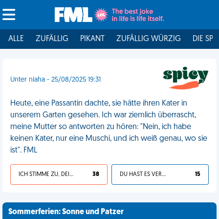
ALLE
ZUFÄLLIG
PIKANT
ZUFÄLLIG WÜRZIG
DIE SPI
Unter niaha - 25/08/2025 19:31
Heute, eine Passantin dachte, sie hätte ihren Kater in
unserem Garten gesehen. Ich war ziemlich überrascht,
meine Mutter so antworten zu hören: "Nein, ich habe
keinen Kater, nur eine Muschi, und ich weiß genau, wo sie
ist". FML
ICH STIMME ZU, DEIN LEBEN IST SCHEISSE
38
DU HAST ES VERDIENT
15
Sommerferien: Sonne und Patzer