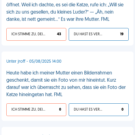
öffnet. Weil ich dachte, es sei die Katze, rufe ich: „Will sie
sich zu uns gesellen, du kleines Luder?“ — „Äh, nein
danke, ist nett gemeint…“ Es war ihre Mutter. FML
ICH STIMME ZU, DEIN LEBEN IST SCHEISSE
43
DU HAST ES VERDIENT
19
Unter jroff - 05/08/2025 14:00
Heute habe ich meiner Mutter einen Bilderrahmen
geschenkt, damit sie ein Foto von mir hineintut. Kurz
darauf war ich überrascht zu sehen, dass sie ein Foto der
Katze hineingetan hat. FML
ICH STIMME ZU, DEIN LEBEN IST SCHEISSE
0
DU HAST ES VERDIENT
0