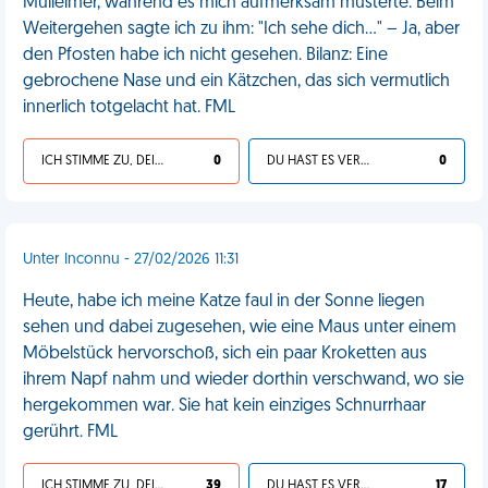
Mülleimer, während es mich aufmerksam musterte. Beim
Weitergehen sagte ich zu ihm: "Ich sehe dich..." – Ja, aber
den Pfosten habe ich nicht gesehen. Bilanz: Eine
gebrochene Nase und ein Kätzchen, das sich vermutlich
innerlich totgelacht hat. FML
ICH STIMME ZU, DEIN LEBEN IST SCHEISSE
0
DU HAST ES VERDIENT
0
Unter Inconnu - 27/02/2026 11:31
Heute, habe ich meine Katze faul in der Sonne liegen
sehen und dabei zugesehen, wie eine Maus unter einem
Möbelstück hervorschoß, sich ein paar Kroketten aus
ihrem Napf nahm und wieder dorthin verschwand, wo sie
hergekommen war. Sie hat kein einziges Schnurrhaar
gerührt. FML
ICH STIMME ZU, DEIN LEBEN IST SCHEISSE
39
DU HAST ES VERDIENT
17