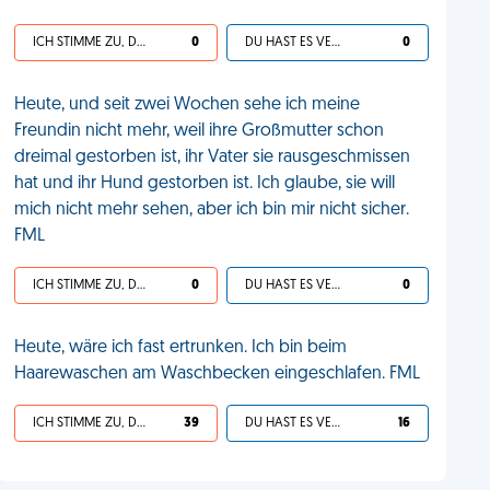
ICH STIMME ZU, DEIN LEBEN IST SCHEISSE
0
DU HAST ES VERDIENT
0
Heute, und seit zwei Wochen sehe ich meine
Freundin nicht mehr, weil ihre Großmutter schon
dreimal gestorben ist, ihr Vater sie rausgeschmissen
hat und ihr Hund gestorben ist. Ich glaube, sie will
mich nicht mehr sehen, aber ich bin mir nicht sicher.
FML
ICH STIMME ZU, DEIN LEBEN IST SCHEISSE
0
DU HAST ES VERDIENT
0
Heute, wäre ich fast ertrunken. Ich bin beim
Haarewaschen am Waschbecken eingeschlafen. FML
ICH STIMME ZU, DEIN LEBEN IST SCHEISSE
39
DU HAST ES VERDIENT
16