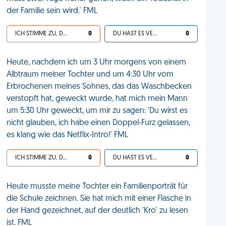
der Familie sein wird.' FML
ICH STIMME ZU, DEIN LEBEN IST SCHEISSE
0
DU HAST ES VERDIENT
0
Heute, nachdem ich um 3 Uhr morgens von einem
Albtraum meiner Tochter und um 4:30 Uhr vom
Erbrochenen meines Sohnes, das das Waschbecken
verstopft hat, geweckt wurde, hat mich mein Mann
um 5:30 Uhr geweckt, um mir zu sagen: 'Du wirst es
nicht glauben, ich habe einen Doppel-Furz gelassen,
es klang wie das Netflix-Intro!' FML
ICH STIMME ZU, DEIN LEBEN IST SCHEISSE
0
DU HAST ES VERDIENT
0
Heute musste meine Tochter ein Familienporträt für
die Schule zeichnen. Sie hat mich mit einer Flasche in
der Hand gezeichnet, auf der deutlich 'Kro' zu lesen
ist. FML