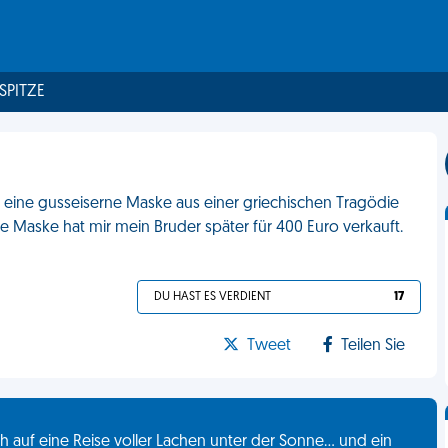
 SPITZE
f eine gusseiserne Maske aus einer griechischen Tragödie
 Maske hat mir mein Bruder später für 400 Euro verkauft.
DU HAST ES VERDIENT
17
Tweet
Teilen Sie
 auf eine Reise voller Lachen unter der Sonne... und ein