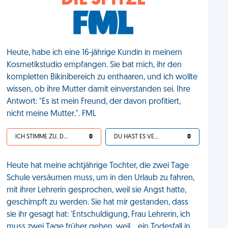
DIE SPITZE
Heute, habe ich eine 16-jährige Kundin in meinem
Kosmetikstudio empfangen. Sie bat mich, ihr den
kompletten Bikinibereich zu enthaaren, und ich wollte
wissen, ob ihre Mutter damit einverstanden sei. Ihre
Antwort: "Es ist mein Freund, der davon profitiert,
nicht meine Mutter.". FML
ICH STIMME ZU, DEIN LEBEN IST SCHEISSE
0
DU HAST ES VERDIENT
0
Heute hat meine achtjährige Tochter, die zwei Tage
Schule versäumen muss, um in den Urlaub zu fahren,
mit ihrer Lehrerin gesprochen, weil sie Angst hatte,
geschimpft zu werden. Sie hat mir gestanden, dass
sie ihr gesagt hat: 'Entschuldigung, Frau Lehrerin, ich
muss zwei Tage früher gehen, weil... ein Todesfall in