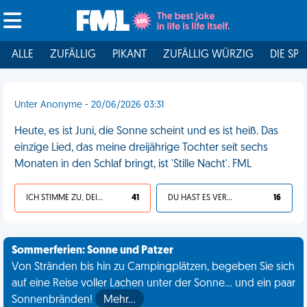
ALLE
ZUFÄLLIG
PIKANT
ZUFÄLLIG WÜRZIG
DIE SPI
Unter Anonyme - 20/06/2026 03:31
Heute, es ist Juni, die Sonne scheint und es ist heiß. Das
einzige Lied, das meine dreijährige Tochter seit sechs
Monaten in den Schlaf bringt, ist 'Stille Nacht'. FML
ICH STIMME ZU, DEIN LEBEN IST SCHEISSE
41
DU HAST ES VERDIENT
16
Sommerferien: Sonne und Patzer
Von Stränden bis hin zu Campingplätzen, begeben Sie sich
auf eine Reise voller Lachen unter der Sonne... und ein paar
Sonnenbränden!
Mehr…