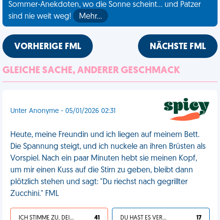
Sommer-Anekdoten, wo die Sonne scheint... und Patzer
sind nie weit weg!
Mehr…
VORHERIGE FML
NÄCHSTE FML
GLEICHE SACHE, ANDERER GESCHMACK
Unter Anonyme - 05/01/2026 02:31
Heute, meine Freundin und ich liegen auf meinem Bett.
Die Spannung steigt, und ich nuckele an ihren Brüsten als
Vorspiel. Nach ein paar Minuten hebt sie meinen Kopf,
um mir einen Kuss auf die Stirn zu geben, bleibt dann
plötzlich stehen und sagt: "Du riechst nach gegrillter
Zucchini." FML
ICH STIMME ZU, DEIN LEBEN IST SCHEISSE
41
DU HAST ES VERDIENT
17