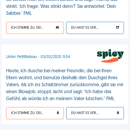
stinkt.' Ich frage: 'Was stinkt denn?' Sie antwortet: 'Dein
Sabber.' FML
ICH STIMME ZU, DEIN LEBEN IST SCHEISSE
41
DU HAST ES VERDIENT
17
Unter PetitBateau - 03/02/2025 11:04
Heute, ich dusche bei meiner Freundin, die bei ihren
Eltern wohnt, und benutze deshalb den Duschgel ihres
Vaters. Als ich ins Schlafzimmer zurückkomme, gibt sie mir
einen Blowjob, stoppt, lacht und sagt: "Ich habe das
Gefühl, als würde ich an meinem Vater lutschen." FML
ICH STIMME ZU, DEIN LEBEN IST SCHEISSE
0
DU HAST ES VERDIENT
0