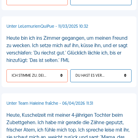
Unter LeLemurienQuiPue - 11/03/2025 10:32
Heute bin ich ins Zimmer gegangen, um meinen Freund
zu wecken. Ich setze mich auf ihn, küsse ihn, und er sagt
verschlafen: 'Du riechst gut.' Glücklich lächle ich, bis er
hinzufügt: 'Das ist selten.' FML
ICH STIMME ZU, DEIN LEBEN IST SCHEISSE
0
DU HAST ES VERDIENT
0
Unter Team Haleine fraîche - 06/04/2026 11:31
Heute, Kuschelzeit mit meiner 4-jährigen Tochter beim
Zubettgehen. Ich habe mir gerade die Zähne geputzt,
frischer Atem, ich fühle mich top. Ich spreche leise mit ihr,
sie schaut mich an, weicht zurück und sagt: 'Mama, das