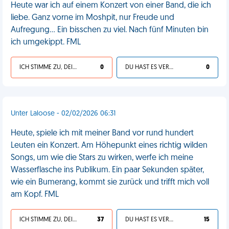
Heute war ich auf einem Konzert von einer Band, die ich
liebe. Ganz vorne im Moshpit, nur Freude und
Aufregung... Ein bisschen zu viel. Nach fünf Minuten bin
ich umgekippt. FML
ICH STIMME ZU, DEIN LEBEN IST SCHEISSE
0
DU HAST ES VERDIENT
0
Unter Laloose - 02/02/2026 06:31
Heute, spiele ich mit meiner Band vor rund hundert
Leuten ein Konzert. Am Höhepunkt eines richtig wilden
Songs, um wie die Stars zu wirken, werfe ich meine
Wasserflasche ins Publikum. Ein paar Sekunden später,
wie ein Bumerang, kommt sie zurück und trifft mich voll
am Kopf. FML
ICH STIMME ZU, DEIN LEBEN IST SCHEISSE
37
DU HAST ES VERDIENT
15