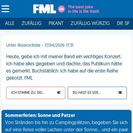
ALLE
ZUFÄLLIG
PIKANT
ZUFÄLLIG WÜRZIG
DIE SPI
Unter likearockstar - 17/04/2026 17:31
Heute, gebe ich mit meiner Band ein wichtiges Konzert.
Ich habe alles gegeben und dachte, das Publikum hätte
es gemerkt. Buchstäblich: Ich habe auf die erste Reihe
gekotzt. FML
ICH STIMME ZU, DEIN LEBEN IST SCHEISSE
41
DU HAST ES VERDIENT
18
Sommerferien: Sonne und Patzer
Von Stränden bis hin zu Campingplätzen, begeben Sie sich
auf eine Reise voller Lachen unter der Sonne... und ein paar