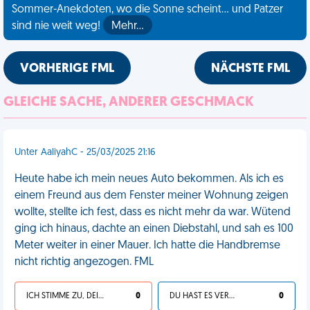
Sommer-Anekdoten, wo die Sonne scheint... und Patzer
sind nie weit weg!
Mehr…
VORHERIGE FML
NÄCHSTE FML
GLEICHE SACHE, ANDERER GESCHMACK
Unter AaliyahC - 25/03/2025 21:16
Heute habe ich mein neues Auto bekommen. Als ich es
einem Freund aus dem Fenster meiner Wohnung zeigen
wollte, stellte ich fest, dass es nicht mehr da war. Wütend
ging ich hinaus, dachte an einen Diebstahl, und sah es 100
Meter weiter in einer Mauer. Ich hatte die Handbremse
nicht richtig angezogen. FML
ICH STIMME ZU, DEIN LEBEN IST SCHEISSE
0
DU HAST ES VERDIENT
0