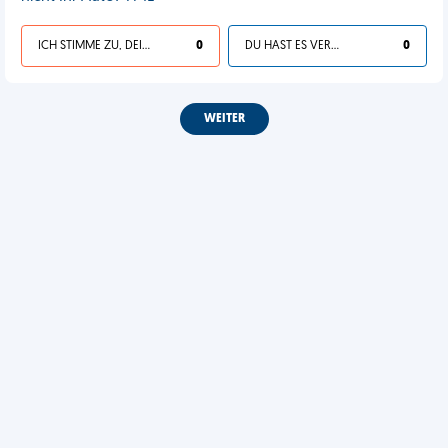
ICH STIMME ZU, DEIN LEBEN IST SCHEISSE
0
DU HAST ES VERDIENT
0
WEITER