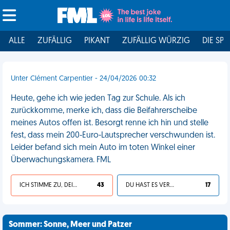
ALLE
ZUFÄLLIG
PIKANT
ZUFÄLLIG WÜRZIG
DIE SPI
Unter Clément Carpentier - 24/04/2026 00:32
Heute, gehe ich wie jeden Tag zur Schule. Als ich
zurückkomme, merke ich, dass die Beifahrerscheibe
meines Autos offen ist. Besorgt renne ich hin und stelle
fest, dass mein 200‑Euro-Lautsprecher verschwunden ist.
Leider befand sich mein Auto im toten Winkel einer
Überwachungskamera. FML
ICH STIMME ZU, DEIN LEBEN IST SCHEISSE
43
DU HAST ES VERDIENT
17
Sommer: Sonne, Meer und Patzer