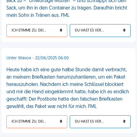
Blick zu – "Unwürdige Mutter!" – und schnappt sich den
Sack, um ihn in den Container zu tragen. Daraufhin bricht
mein Sohn in Tränen aus. FML
ICH STIMME ZU, DEIN LEBEN IST SCHEISSE
0
DU HAST ES VERDIENT
0
Unter Wavox - 22/06/2025 06:00
Heute habe ich eine gute halbe Stunde damit verbracht,
an meinem Briefkasten herumzuhantieren, um ein Paket
herauszuholen. Nachdem ich meine Schlüssel blockiert
und mir die Hand eingeklemmt hatte, habe ich es endlich
geschafft: Der Postbote hatte den falschen Briefkasten
gewählt, das Paket war nicht für mich. FML
ICH STIMME ZU, DEIN LEBEN IST SCHEISSE
0
DU HAST ES VERDIENT
0