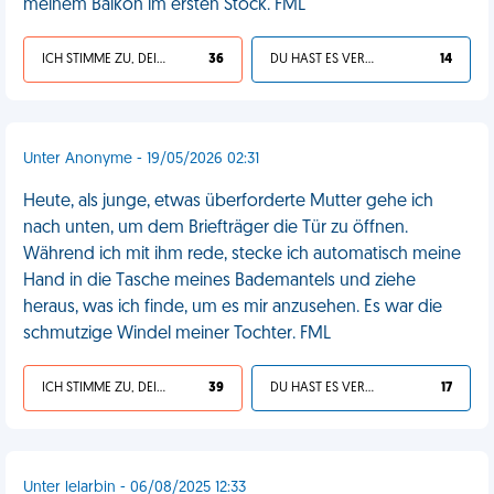
meinem Balkon im ersten Stock. FML
ICH STIMME ZU, DEIN LEBEN IST SCHEISSE
36
DU HAST ES VERDIENT
14
Unter Anonyme - 19/05/2026 02:31
Heute, als junge, etwas überforderte Mutter gehe ich
nach unten, um dem Briefträger die Tür zu öffnen.
Während ich mit ihm rede, stecke ich automatisch meine
Hand in die Tasche meines Bademantels und ziehe
heraus, was ich finde, um es mir anzusehen. Es war die
schmutzige Windel meiner Tochter. FML
ICH STIMME ZU, DEIN LEBEN IST SCHEISSE
39
DU HAST ES VERDIENT
17
Unter lelarbin - 06/08/2025 12:33