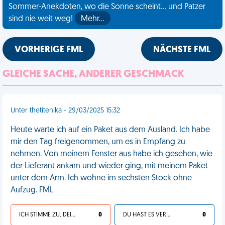
Sommer-Anekdoten, wo die Sonne scheint... und Patzer
sind nie weit weg!
Mehr…
VORHERIGE FML
NÄCHSTE FML
GLEICHE SACHE, ANDERER GESCHMACK
Unter thetitenika - 29/03/2025 15:32
Heute warte ich auf ein Paket aus dem Ausland. Ich habe
mir den Tag freigenommen, um es in Empfang zu
nehmen. Von meinem Fenster aus habe ich gesehen, wie
der Lieferant ankam und wieder ging, mit meinem Paket
unter dem Arm. Ich wohne im sechsten Stock ohne
Aufzug. FML
ICH STIMME ZU, DEIN LEBEN IST SCHEISSE
0
DU HAST ES VERDIENT
0