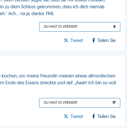
Beim Dessert sagte sie, dass sie mir etwas mitteilen
in zu dem Schluss gekommen, dass ich dich niemals
eh." Ach… na ja, danke. FML
DU HAST ES VERDIENT
0
Tweet
Teilen Sie
n zu kochen, um meine Freundin meinen etwas altmodischen
 am Ende des Essens streckte und rief: „Aaah! Ich bin so voll
DU HAST ES VERDIENT
17
Tweet
Teilen Sie