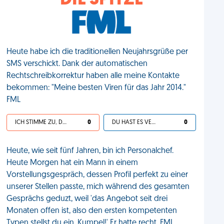
DIE SPITZE
Heute habe ich die traditionellen Neujahrsgrüße per
SMS verschickt. Dank der automatischen
Rechtschreibkorrektur haben alle meine Kontakte
bekommen: "Meine besten Viren für das Jahr 2014."
FML
ICH STIMME ZU, DEIN LEBEN IST SCHEISSE
0
DU HAST ES VERDIENT
0
Heute, wie seit fünf Jahren, bin ich Personalchef.
Heute Morgen hat ein Mann in einem
Vorstellungsgespräch, dessen Profil perfekt zu einer
unserer Stellen passte, mich während des gesamten
Gesprächs geduzt, weil 'das Angebot seit drei
Monaten offen ist, also den ersten kompetenten
Typen stellst du ein, Kumpel!' Er hatte recht. FML