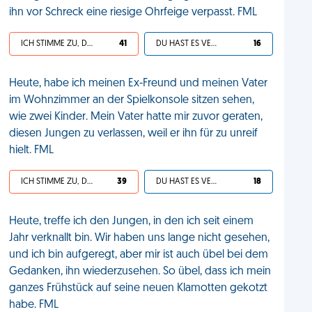
ihn vor Schreck eine riesige Ohrfeige verpasst. FML
ICH STIMME ZU, DEIN LEBEN IST SCHEISSE
41
DU HAST ES VERDIENT
16
Heute, habe ich meinen Ex-Freund und meinen Vater
im Wohnzimmer an der Spielkonsole sitzen sehen,
wie zwei Kinder. Mein Vater hatte mir zuvor geraten,
diesen Jungen zu verlassen, weil er ihn für zu unreif
hielt. FML
ICH STIMME ZU, DEIN LEBEN IST SCHEISSE
39
DU HAST ES VERDIENT
18
Heute, treffe ich den Jungen, in den ich seit einem
Jahr verknallt bin. Wir haben uns lange nicht gesehen,
und ich bin aufgeregt, aber mir ist auch übel bei dem
Gedanken, ihn wiederzusehen. So übel, dass ich mein
ganzes Frühstück auf seine neuen Klamotten gekotzt
habe. FML