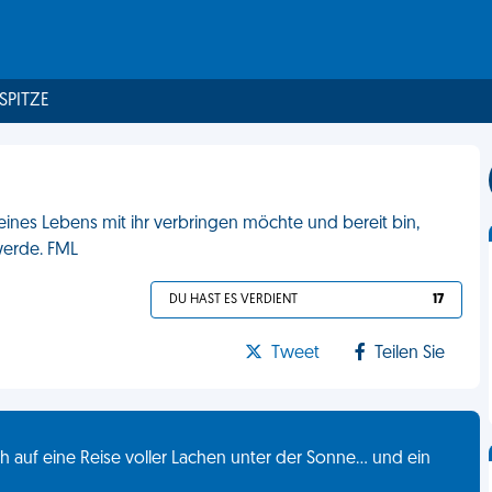
 SPITZE
eines Lebens mit ihr verbringen möchte und bereit bin,
werde. FML
DU HAST ES VERDIENT
17
Tweet
Teilen Sie
 auf eine Reise voller Lachen unter der Sonne... und ein