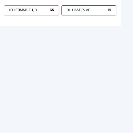
ICH STIMME ZU, DEIN LEBEN IST SCHEISSE
35
DU HAST ES VERDIENT
15