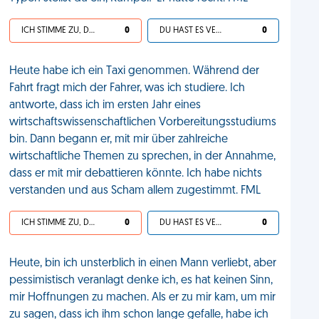
ICH STIMME ZU, DEIN LEBEN IST SCHEISSE
0
DU HAST ES VERDIENT
0
Heute habe ich ein Taxi genommen. Während der
Fahrt fragt mich der Fahrer, was ich studiere. Ich
antworte, dass ich im ersten Jahr eines
wirtschaftswissenschaftlichen Vorbereitungsstudiums
bin. Dann begann er, mit mir über zahlreiche
wirtschaftliche Themen zu sprechen, in der Annahme,
dass er mit mir debattieren könnte. Ich habe nichts
verstanden und aus Scham allem zugestimmt. FML
ICH STIMME ZU, DEIN LEBEN IST SCHEISSE
0
DU HAST ES VERDIENT
0
Heute, bin ich unsterblich in einen Mann verliebt, aber
pessimistisch veranlagt denke ich, es hat keinen Sinn,
mir Hoffnungen zu machen. Als er zu mir kam, um mir
zu sagen, dass ich ihm schon lange gefalle, habe ich