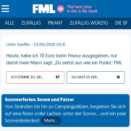
ALLE
ZUFÄLLIG
PIKANT
ZUFÄLLIG WÜRZIG
DIE SPI
Unter Kaeffer - 03/06/2026 04:31
Heute, habe ich 70 Euro beim Friseur ausgegeben, nur
damit mein Mann sagt: „Du siehst aus wie ein Pudel.“ FML
ICH STIMME ZU, DEIN LEBEN IST SCHEISSE
37
DU HAST ES VERDIENT
16
Sommerferien: Sonne und Patzer
Von Stränden bis hin zu Campingplätzen, begeben Sie sich
auf eine Reise voller Lachen unter der Sonne... und ein paar
Sonnenbränden!
Mehr…