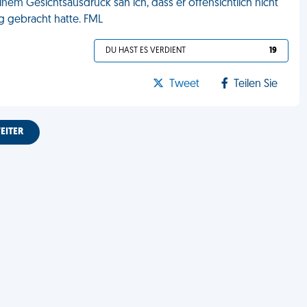
inem Gesichtsausdruck sah ich, dass er offensichtlich nicht
g gebracht hatte. FML
DU HAST ES VERDIENT
19
Tweet
Teilen Sie
EITER