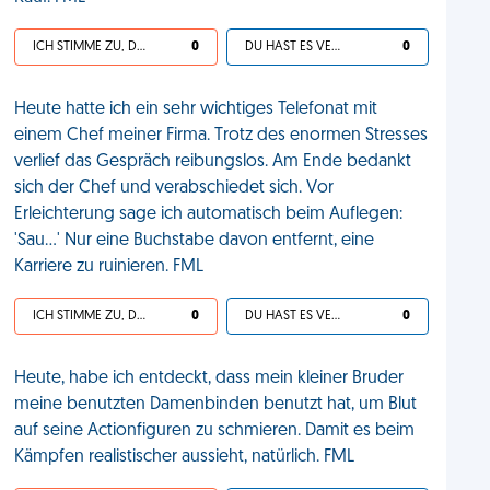
ICH STIMME ZU, DEIN LEBEN IST SCHEISSE
0
DU HAST ES VERDIENT
0
Heute hatte ich ein sehr wichtiges Telefonat mit
einem Chef meiner Firma. Trotz des enormen Stresses
verlief das Gespräch reibungslos. Am Ende bedankt
sich der Chef und verabschiedet sich. Vor
Erleichterung sage ich automatisch beim Auflegen:
'Sau...' Nur eine Buchstabe davon entfernt, eine
Karriere zu ruinieren. FML
ICH STIMME ZU, DEIN LEBEN IST SCHEISSE
0
DU HAST ES VERDIENT
0
Heute, habe ich entdeckt, dass mein kleiner Bruder
meine benutzten Damenbinden benutzt hat, um Blut
auf seine Actionfiguren zu schmieren. Damit es beim
Kämpfen realistischer aussieht, natürlich. FML