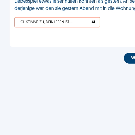
Liebesspiel etwas leiser halten könnten als gestern. An se
derjenige war, den sie gestern Abend mit in die Wohnun
ICH STIMME ZU, DEIN LEBEN IST SCHEISSE
41
W