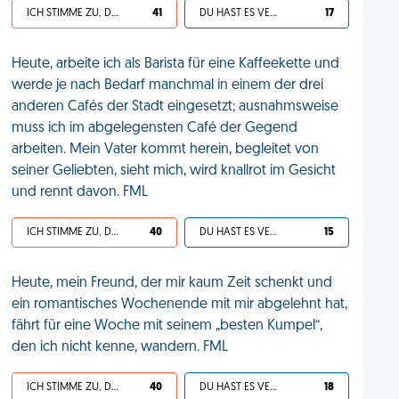
ICH STIMME ZU, DEIN LEBEN IST SCHEISSE
41
DU HAST ES VERDIENT
17
Heute, arbeite ich als Barista für eine Kaffeekette und
werde je nach Bedarf manchmal in einem der drei
anderen Cafés der Stadt eingesetzt; ausnahmsweise
muss ich im abgelegensten Café der Gegend
arbeiten. Mein Vater kommt herein, begleitet von
seiner Geliebten, sieht mich, wird knallrot im Gesicht
und rennt davon. FML
ICH STIMME ZU, DEIN LEBEN IST SCHEISSE
40
DU HAST ES VERDIENT
15
Heute, mein Freund, der mir kaum Zeit schenkt und
ein romantisches Wochenende mit mir abgelehnt hat,
fährt für eine Woche mit seinem „besten Kumpel“,
den ich nicht kenne, wandern. FML
ICH STIMME ZU, DEIN LEBEN IST SCHEISSE
40
DU HAST ES VERDIENT
18