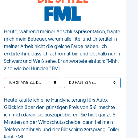
DIE SPITZE
Heute, während meiner Abschlusspräsentation, fragte
mich mein Betreuer, warum alle Titel und Untertitel in
meiner Arbeit nicht die gleiche Farbe haben. Ich
erklärte ihm, dass ich achromat bin und deshalb nur in
Schwarz und Weiß sehe. Er antwortete einfach: "Mhh,
also wie bei Hunden." FML
ICH STIMME ZU, DEIN LEBEN IST SCHEISSE
0
DU HAST ES VERDIENT
0
Heute kaufte ich eine Handyhalterung fürs Auto.
Glücklich über den günstigen Preis von 5 €, machte
ich mich daran, sie auszuprobieren. Sie hielt ganze 5
Minuten an der Windschutzscheibe, dann fiel mein
Telefon mit ihr ab und der Bildschirm zersprang. Toller
Kauf. FML