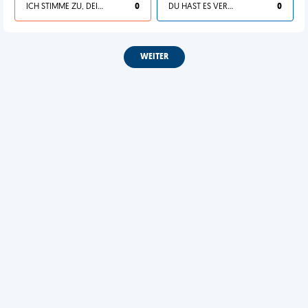
ICH STIMME ZU, DEIN LEBEN IST SCHEISSE
0
DU HAST ES VERDIENT
0
WEITER