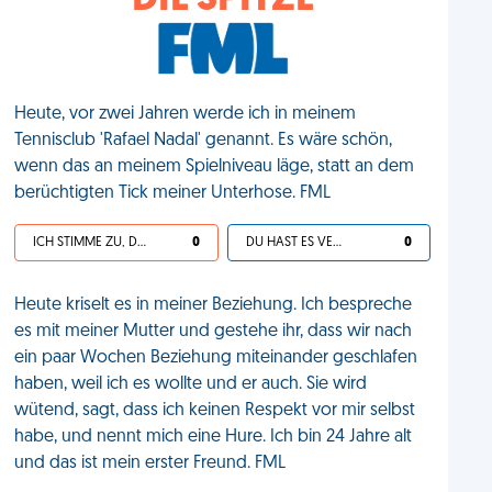
DIE SPITZE
Heute, vor zwei Jahren werde ich in meinem
Tennisclub 'Rafael Nadal' genannt. Es wäre schön,
wenn das an meinem Spielniveau läge, statt an dem
berüchtigten Tick meiner Unterhose. FML
ICH STIMME ZU, DEIN LEBEN IST SCHEISSE
0
DU HAST ES VERDIENT
0
Heute kriselt es in meiner Beziehung. Ich bespreche
es mit meiner Mutter und gestehe ihr, dass wir nach
ein paar Wochen Beziehung miteinander geschlafen
haben, weil ich es wollte und er auch. Sie wird
wütend, sagt, dass ich keinen Respekt vor mir selbst
habe, und nennt mich eine Hure. Ich bin 24 Jahre alt
und das ist mein erster Freund. FML