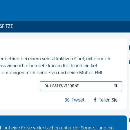
 SPITZE
enbetrieb bei einem sehr attraktiven Chef, mit dem ich
ass ziehe ich einen sehr kurzen Rock und ein tief
 empfingen mich seine Frau und seine Mutter. FML
DU HAST ES VERDIENT
17
Tweet
Teilen Sie
 auf eine Reise voller Lachen unter der Sonne... und ein