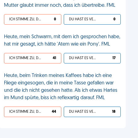
Mutter glaubt immer noch, dass ich übertreibe. FML
ICH STIMME ZU, DEIN LEBEN IST SCHEISSE
0
DU HAST ES VERDIENT
0
Heute, mein Schwarm, mit dem ich gesprochen habe,
hat mir gesagt, ich hätte 'Atem wie ein Pony'. FML
ICH STIMME ZU, DEIN LEBEN IST SCHEISSE
41
DU HAST ES VERDIENT
17
Heute, beim Trinken meines Kaffees habe ich eine
Fliege eingesogen, die in meine Tasse gefallen war
und die ich nicht gesehen hatte. Als ich etwas Hartes
im Mund spürte, biss ich reflexartig darauf. FML
ICH STIMME ZU, DEIN LEBEN IST SCHEISSE
44
DU HAST ES VERDIENT
18