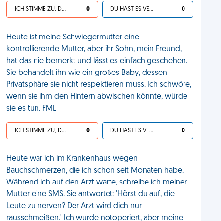
ICH STIMME ZU, DEIN LEBEN IST SCHEISSE
0
DU HAST ES VERDIENT
0
Heute ist meine Schwiegermutter eine
kontrollierende Mutter, aber ihr Sohn, mein Freund,
hat das nie bemerkt und lässt es einfach geschehen.
Sie behandelt ihn wie ein großes Baby, dessen
Privatsphäre sie nicht respektieren muss. Ich schwöre,
wenn sie ihm den Hintern abwischen könnte, würde
sie es tun. FML
ICH STIMME ZU, DEIN LEBEN IST SCHEISSE
0
DU HAST ES VERDIENT
0
Heute war ich im Krankenhaus wegen
Bauchschmerzen, die ich schon seit Monaten habe.
Während ich auf den Arzt warte, schreibe ich meiner
Mutter eine SMS. Sie antwortet: 'Hörst du auf, die
Leute zu nerven? Der Arzt wird dich nur
rausschmeißen.' Ich wurde notoperiert, aber meine