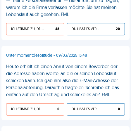
— meine Personalreferentin — die anruft, um zu fragen,
warum ich die Firma verlassen möchte. Sie hat meinen
Lebenslauf auch gesehen. FML
ICH STIMME ZU, DEIN LEBEN IST SCHEISSE
48
DU HAST ES VERDIENT
20
Unter momentdesolitude - 09/03/2025 13:48
Heute erhielt ich einen Anruf von einem Bewerber, der
die Adresse haben wollte, an die er seinen Lebenslauf
schicken kann. Ich gab ihm also die E-Mail-Adresse der
Personalabteilung. Daraufhin fragte er: 'Schreibe ich das
einfach auf den Umschlag und schicke es ab?' FML
ICH STIMME ZU, DEIN LEBEN IST SCHEISSE
0
DU HAST ES VERDIENT
0