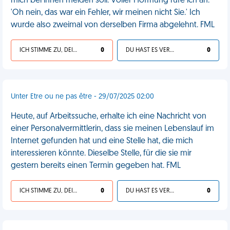
mich bei ihnen melden soll. Voller Hoffnung rufe ich an:
'Oh nein, das war ein Fehler, wir meinen nicht Sie.' Ich
wurde also zweimal von derselben Firma abgelehnt. FML
ICH STIMME ZU, DEIN LEBEN IST SCHEISSE
0
DU HAST ES VERDIENT
0
Unter Etre ou ne pas être - 29/07/2025 02:00
Heute, auf Arbeitssuche, erhalte ich eine Nachricht von
einer Personalvermittlerin, dass sie meinen Lebenslauf im
Internet gefunden hat und eine Stelle hat, die mich
interessieren könnte. Dieselbe Stelle, für die sie mir
gestern bereits einen Termin gegeben hat. FML
ICH STIMME ZU, DEIN LEBEN IST SCHEISSE
0
DU HAST ES VERDIENT
0