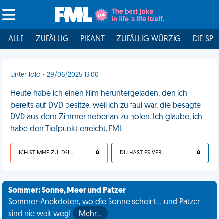
ALLE
ZUFÄLLIG
PIKANT
ZUFÄLLIG WÜRZIG
DIE SPI
Unter lolo - 29/06/2025 13:00
Heute habe ich einen Film heruntergeladen, den ich
bereits auf DVD besitze, weil ich zu faul war, die besagte
DVD aus dem Zimmer nebenan zu holen. Ich glaube, ich
habe den Tiefpunkt erreicht. FML
ICH STIMME ZU, DEIN LEBEN IST SCHEISSE
0
DU HAST ES VERDIENT
0
Sommer: Sonne, Meer und Patzer
Sommer-Anekdoten, wo die Sonne scheint... und Patzer
sind nie weit weg!
Mehr…