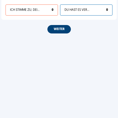
ICH STIMME ZU, DEIN LEBEN IST SCHEISSE
0
DU HAST ES VERDIENT
0
WEITER