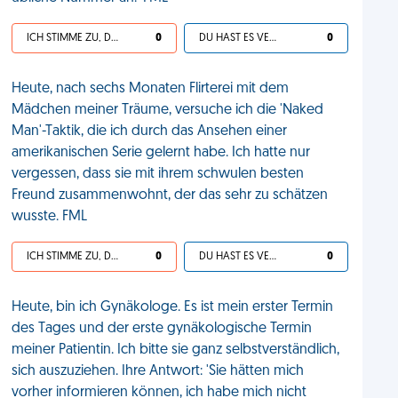
ICH STIMME ZU, DEIN LEBEN IST SCHEISSE
0
DU HAST ES VERDIENT
0
Heute, nach sechs Monaten Flirterei mit dem
Mädchen meiner Träume, versuche ich die 'Naked
Man'-Taktik, die ich durch das Ansehen einer
amerikanischen Serie gelernt habe. Ich hatte nur
vergessen, dass sie mit ihrem schwulen besten
Freund zusammenwohnt, der das sehr zu schätzen
wusste. FML
ICH STIMME ZU, DEIN LEBEN IST SCHEISSE
0
DU HAST ES VERDIENT
0
Heute, bin ich Gynäkologe. Es ist mein erster Termin
des Tages und der erste gynäkologische Termin
meiner Patientin. Ich bitte sie ganz selbstverständlich,
sich auszuziehen. Ihre Antwort: 'Sie hätten mich
vorher informieren können, ich habe mich nicht