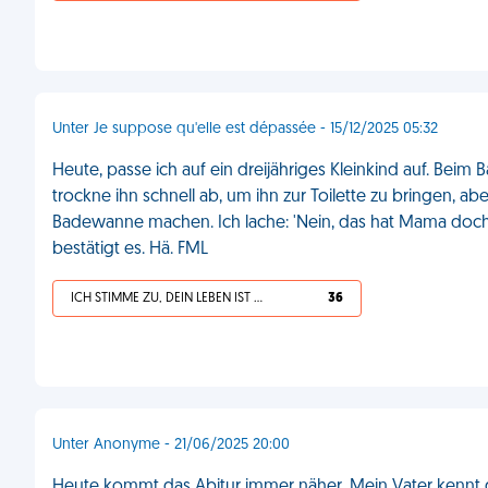
Unter Je suppose qu'elle est dépassée - 15/12/2025 05:32
Heute, passe ich auf ein dreijähriges Kleinkind auf. Beim 
trockne ihn schnell ab, um ihn zur Toilette zu bringen, ab
Badewanne machen. Ich lache: 'Nein, das hat Mama doch n
bestätigt es. Hä. FML
ICH STIMME ZU, DEIN LEBEN IST SCHEISSE
36
Unter Anonyme - 21/06/2025 20:00
Heute kommt das Abitur immer näher. Mein Vater kennt d