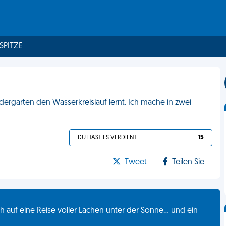
 SPITZE
ndergarten den Wasserkreislauf lernt. Ich mache in zwei
DU HAST ES VERDIENT
15
Tweet
Teilen Sie
 auf eine Reise voller Lachen unter der Sonne... und ein