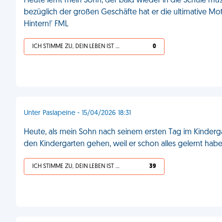
Heute lernt mein Sohn, der bald wieder in die Schule mus
bezüglich der großen Geschäfte hat er die ultimative Mot
Hintern!' FML
ICH STIMME ZU, DEIN LEBEN IST SCHEISSE
0
Unter Paslapeine - 15/04/2026 18:31
Heute, als mein Sohn nach seinem ersten Tag im Kinderga
den Kindergarten gehen, weil er schon alles gelernt hab
ICH STIMME ZU, DEIN LEBEN IST SCHEISSE
39