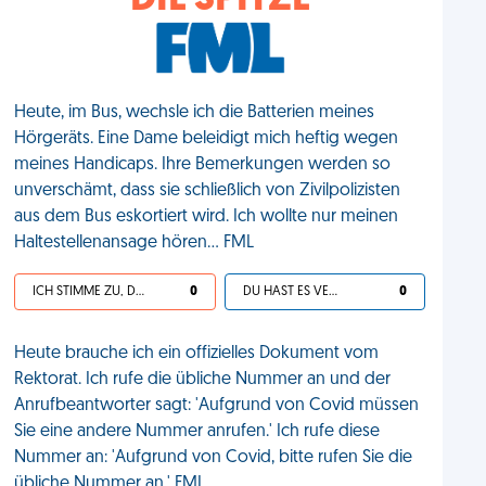
DIE SPITZE
Heute, im Bus, wechsle ich die Batterien meines
Hörgeräts. Eine Dame beleidigt mich heftig wegen
meines Handicaps. Ihre Bemerkungen werden so
unverschämt, dass sie schließlich von Zivilpolizisten
aus dem Bus eskortiert wird. Ich wollte nur meinen
Haltestellenansage hören... FML
ICH STIMME ZU, DEIN LEBEN IST SCHEISSE
0
DU HAST ES VERDIENT
0
Heute brauche ich ein offizielles Dokument vom
Rektorat. Ich rufe die übliche Nummer an und der
Anrufbeantworter sagt: 'Aufgrund von Covid müssen
Sie eine andere Nummer anrufen.' Ich rufe diese
Nummer an: 'Aufgrund von Covid, bitte rufen Sie die
übliche Nummer an.' FML