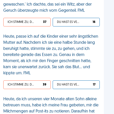
gewaschen.' Ich dachte, das sei ein Witz, aber der
Geruch überzeugte mich vom Gegenteil. FML
ICH STIMME ZU, DEIN LEBEN IST SCHEISSE
37
DU HAST ES VERDIENT
16
Heute, passe ich auf die Kinder einer sehr ängstlichen
Mutter auf. Nachdem ich sie eine halbe Stunde lang
beruhigt hatte, stimmte sie zu, zu gehen, und ich
bereitete gerade das Essen zu. Genau in dem
Moment, als ich mir den Finger geschnitten hatte,
kam sie unerwartet zurück. Sie sah das Blut... und
kippte um. FML
ICH STIMME ZU, DEIN LEBEN IST SCHEISSE
39
DU HAST ES VERDIENT
17
Heute, da ich unseren vier Monate alten Sohn alleine
betreuen muss, habe ich meine Frau gebeten, mir die
Milchmengen auf Post-its zu notieren. Daraufhin hat