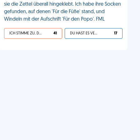
sie die Zettel überall hingeklebt. Ich habe ihre Socken
gefunden, auf denen 'Für die Füße' stand, und
Windeln mit der Aufschrift 'Für den Popo'. FML
ICH STIMME ZU, DEIN LEBEN IST SCHEISSE
41
DU HAST ES VERDIENT
17