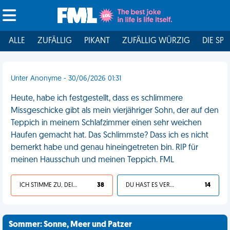
ALLE
ZUFÄLLIG
PIKANT
ZUFÄLLIG WÜRZIG
DIE SPI
Unter Anonyme - 30/06/2026 01:31
Heute, habe ich festgestellt, dass es schlimmere
Missgeschicke gibt als mein vierjähriger Sohn, der auf den
Teppich in meinem Schlafzimmer einen sehr weichen
Haufen gemacht hat. Das Schlimmste? Dass ich es nicht
bemerkt habe und genau hineingetreten bin. RIP für
meinen Hausschuh und meinen Teppich. FML
ICH STIMME ZU, DEIN LEBEN IST SCHEISSE
38
DU HAST ES VERDIENT
14
Sommer: Sonne, Meer und Patzer