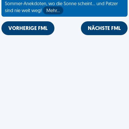
Sommer-Anekdoten, wo die Sonne scheint... und Patzer
sind nie weit weg!
Mehr…
VORHERIGE FML
NÄCHSTE FML