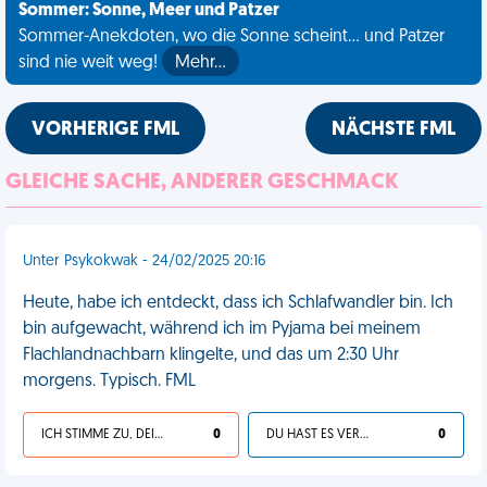
Sommer: Sonne, Meer und Patzer
Sommer-Anekdoten, wo die Sonne scheint... und Patzer
sind nie weit weg!
Mehr…
VORHERIGE FML
NÄCHSTE FML
GLEICHE SACHE, ANDERER GESCHMACK
Unter Psykokwak - 24/02/2025 20:16
Heute, habe ich entdeckt, dass ich Schlafwandler bin. Ich
bin aufgewacht, während ich im Pyjama bei meinem
Flachlandnachbarn klingelte, und das um 2:30 Uhr
morgens. Typisch. FML
ICH STIMME ZU, DEIN LEBEN IST SCHEISSE
0
DU HAST ES VERDIENT
0