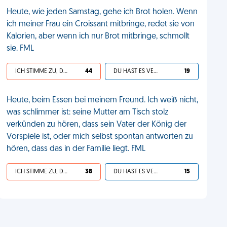
Heute, wie jeden Samstag, gehe ich Brot holen. Wenn
ich meiner Frau ein Croissant mitbringe, redet sie von
Kalorien, aber wenn ich nur Brot mitbringe, schmollt
sie. FML
ICH STIMME ZU, DEIN LEBEN IST SCHEISSE
44
DU HAST ES VERDIENT
19
Heute, beim Essen bei meinem Freund. Ich weiß nicht,
was schlimmer ist: seine Mutter am Tisch stolz
verkünden zu hören, dass sein Vater der König der
Vorspiele ist, oder mich selbst spontan antworten zu
hören, dass das in der Familie liegt. FML
ICH STIMME ZU, DEIN LEBEN IST SCHEISSE
38
DU HAST ES VERDIENT
15