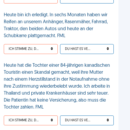
Heute bin ich erledigt. In sechs Monaten haben wir
Reifen an unserem Anhänger, Rasenmäher, Fahrrad,
Traktor, den beiden Autos und heute an der
Schubkarre plattgemacht. FML
ICH STIMME ZU, DEIN LEBEN IST SCHEISSE
0
DU HAST ES VERDIENT
0
Heute hat die Tochter einer 84-jährigen kanadischen
Touristin einen Skandal gemacht, weil ihre Mutter
nach einem Herzstillstand in der Notaufnahme ohne
ihre Zustimmung wiederbelebt wurde. Ich arbeite in
Thailand und private Krankenhäuser sind sehr teuer.
Die Patientin hat keine Versicherung, also muss die
Tochter zahlen. FML
ICH STIMME ZU, DEIN LEBEN IST SCHEISSE
0
DU HAST ES VERDIENT
0