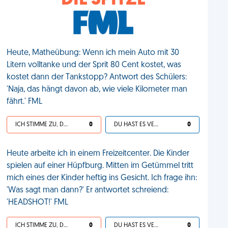
DIE SPITZE
Heute, Matheübung: Wenn ich mein Auto mit 30
Litern volltanke und der Sprit 80 Cent kostet, was
kostet dann der Tankstopp? Antwort des Schülers:
'Naja, das hängt davon ab, wie viele Kilometer man
fährt.' FML
ICH STIMME ZU, DEIN LEBEN IST SCHEISSE
0
DU HAST ES VERDIENT
0
Heute arbeite ich in einem Freizeitcenter. Die Kinder
spielen auf einer Hüpfburg. Mitten im Getümmel tritt
mich eines der Kinder heftig ins Gesicht. Ich frage ihn:
'Was sagt man dann?' Er antwortet schreiend:
'HEADSHOT!' FML
ICH STIMME ZU, DEIN LEBEN IST SCHEISSE
0
DU HAST ES VERDIENT
0