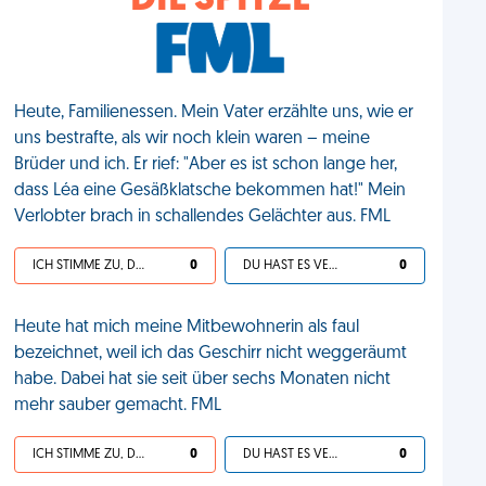
DIE SPITZE
Heute, Familienessen. Mein Vater erzählte uns, wie er
uns bestrafte, als wir noch klein waren – meine
Brüder und ich. Er rief: "Aber es ist schon lange her,
dass Léa eine Gesäßklatsche bekommen hat!" Mein
Verlobter brach in schallendes Gelächter aus. FML
ICH STIMME ZU, DEIN LEBEN IST SCHEISSE
0
DU HAST ES VERDIENT
0
Heute hat mich meine Mitbewohnerin als faul
bezeichnet, weil ich das Geschirr nicht weggeräumt
habe. Dabei hat sie seit über sechs Monaten nicht
mehr sauber gemacht. FML
ICH STIMME ZU, DEIN LEBEN IST SCHEISSE
0
DU HAST ES VERDIENT
0