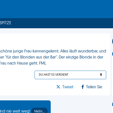
 SPITZE
rschöne junge Frau kennengelernt. Alles läuft wunderbar, und
er "für den Blonden aus der Bar". Der einzige Blonde in der
 Frau nach Hause geht. FML
DU HAST ES VERDIENT
0
Tweet
Teilen Sie
ind nie weit weg!
Mehr…