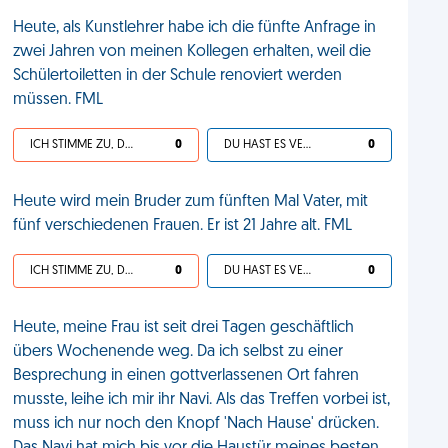
Heute, als Kunstlehrer habe ich die fünfte Anfrage in
zwei Jahren von meinen Kollegen erhalten, weil die
Schülertoiletten in der Schule renoviert werden
müssen. FML
ICH STIMME ZU, DEIN LEBEN IST SCHEISSE
0
DU HAST ES VERDIENT
0
Heute wird mein Bruder zum fünften Mal Vater, mit
fünf verschiedenen Frauen. Er ist 21 Jahre alt. FML
ICH STIMME ZU, DEIN LEBEN IST SCHEISSE
0
DU HAST ES VERDIENT
0
Heute, meine Frau ist seit drei Tagen geschäftlich
übers Wochenende weg. Da ich selbst zu einer
Besprechung in einen gottverlassenen Ort fahren
musste, leihe ich mir ihr Navi. Als das Treffen vorbei ist,
muss ich nur noch den Knopf 'Nach Hause' drücken.