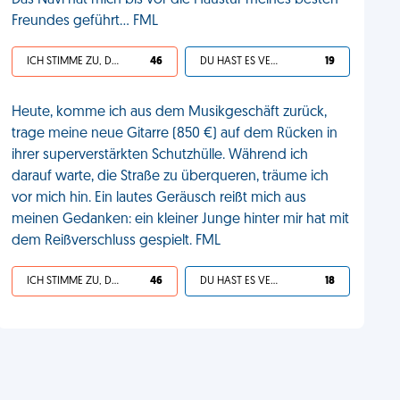
Das Navi hat mich bis vor die Haustür meines besten
Freundes geführt... FML
ICH STIMME ZU, DEIN LEBEN IST SCHEISSE
46
DU HAST ES VERDIENT
19
Heute, komme ich aus dem Musikgeschäft zurück,
trage meine neue Gitarre (850 €) auf dem Rücken in
ihrer superverstärkten Schutzhülle. Während ich
darauf warte, die Straße zu überqueren, träume ich
vor mich hin. Ein lautes Geräusch reißt mich aus
meinen Gedanken: ein kleiner Junge hinter mir hat mit
dem Reißverschluss gespielt. FML
ICH STIMME ZU, DEIN LEBEN IST SCHEISSE
46
DU HAST ES VERDIENT
18