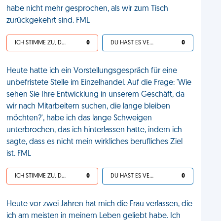
habe nicht mehr gesprochen, als wir zum Tisch
zurückgekehrt sind. FML
ICH STIMME ZU, DEIN LEBEN IST SCHEISSE
0
DU HAST ES VERDIENT
0
Heute hatte ich ein Vorstellungsgespräch für eine
unbefristete Stelle im Einzelhandel. Auf die Frage: 'Wie
sehen Sie Ihre Entwicklung in unserem Geschäft, da
wir nach Mitarbeitern suchen, die lange bleiben
möchten?', habe ich das lange Schweigen
unterbrochen, das ich hinterlassen hatte, indem ich
sagte, dass es nicht mein wirkliches berufliches Ziel
ist. FML
ICH STIMME ZU, DEIN LEBEN IST SCHEISSE
0
DU HAST ES VERDIENT
0
Heute vor zwei Jahren hat mich die Frau verlassen, die
ich am meisten in meinem Leben geliebt habe. Ich