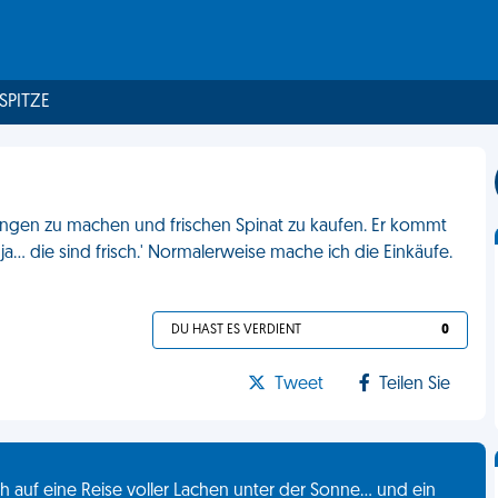
 SPITZE
ngen zu machen und frischen Spinat zu kaufen. Er kommt
 ja... die sind frisch.' Normalerweise mache ich die Einkäufe.
DU HAST ES VERDIENT
0
Tweet
Teilen Sie
 auf eine Reise voller Lachen unter der Sonne... und ein