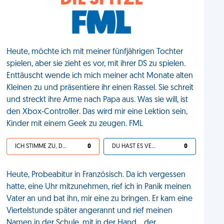
DIE SPITZE
Heute, möchte ich mit meiner fünfjährigen Tochter
spielen, aber sie zieht es vor, mit ihrer DS zu spielen.
Enttäuscht wende ich mich meiner acht Monate alten
Kleinen zu und präsentiere ihr einen Rassel. Sie schreit
und streckt ihre Arme nach Papa aus. Was sie will, ist
den Xbox-Controller. Das wird mir eine Lektion sein,
Kinder mit einem Geek zu zeugen. FML
ICH STIMME ZU, DEIN LEBEN IST SCHEISSE
0
DU HAST ES VERDIENT
0
Heute, Probeabitur in Französisch. Da ich vergessen
hatte, eine Uhr mitzunehmen, rief ich in Panik meinen
Vater an und bat ihn, mir eine zu bringen. Er kam eine
Viertelstunde später angerannt und rief meinen
Namen in der Schule, mit in der Hand... der