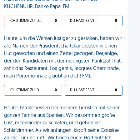
KÜCHENUHR. Danke Papa. FML
ICH STIMME ZU, DEIN LEBEN IST SCHEISSE
0
DU HAST ES VERDIENT
0
Heute, um die Wahlen lustiger zu gestalten, haben wir
alle Namen der Präsidentschaftskandidaten in einen
Hut geworfen und einen Zettel gezogen. Derjenige,
der den Kandidaten mit der niedrigsten Punktzahl hat,
zahlt das Restaurant. Los geht's, Jacques Cheminade,
mein Portemonnaie glaubt an dich! FML
ICH STIMME ZU, DEIN LEBEN IST SCHEISSE
0
DU HAST ES VERDIENT
0
Heute, Familienessen bei meinem Liebsten mit seiner
ganzen Familie aus Spanien. Wir bekommen große
Lust, miteinander zu schlafen, und gehen ins
Schlafzimmer. Als wir anfangen, klopft seine Cousine
an die Tür und ruft: 'Wir hören euch! Hört auf!' Ich