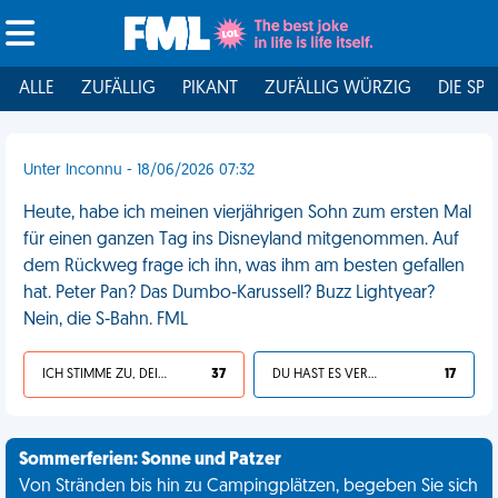
ALLE
ZUFÄLLIG
PIKANT
ZUFÄLLIG WÜRZIG
DIE SPI
Unter Inconnu - 18/06/2026 07:32
Heute, habe ich meinen vierjährigen Sohn zum ersten Mal
für einen ganzen Tag ins Disneyland mitgenommen. Auf
dem Rückweg frage ich ihn, was ihm am besten gefallen
hat. Peter Pan? Das Dumbo-Karussell? Buzz Lightyear?
Nein, die S-Bahn. FML
ICH STIMME ZU, DEIN LEBEN IST SCHEISSE
37
DU HAST ES VERDIENT
17
Sommerferien: Sonne und Patzer
Von Stränden bis hin zu Campingplätzen, begeben Sie sich