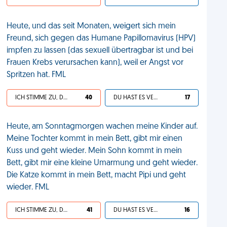
Heute, und das seit Monaten, weigert sich mein
Freund, sich gegen das Humane Papillomavirus (HPV)
impfen zu lassen (das sexuell übertragbar ist und bei
Frauen Krebs verursachen kann), weil er Angst vor
Spritzen hat. FML
ICH STIMME ZU, DEIN LEBEN IST SCHEISSE
40
DU HAST ES VERDIENT
17
Heute, am Sonntagmorgen wachen meine Kinder auf.
Meine Tochter kommt in mein Bett, gibt mir einen
Kuss und geht wieder. Mein Sohn kommt in mein
Bett, gibt mir eine kleine Umarmung und geht wieder.
Die Katze kommt in mein Bett, macht Pipi und geht
wieder. FML
ICH STIMME ZU, DEIN LEBEN IST SCHEISSE
41
DU HAST ES VERDIENT
16