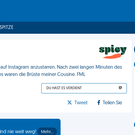
 SPITZE
u auf Instagram anzustarren. Nach zwei langen Minuten des
 es waren die Brüste meiner Cousine. FML
DU HAST ES VERDIENT
17
Tweet
Teilen Sie
ind nie weit weg!
Mehr…