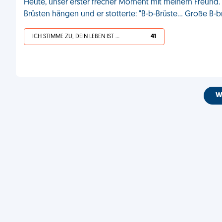
Heute, unser erster frecher Moment mit meinem Freund.
Brüsten hängen und er stotterte: "B-b-Brüste... Große B-br
ICH STIMME ZU, DEIN LEBEN IST SCHEISSE
41
W