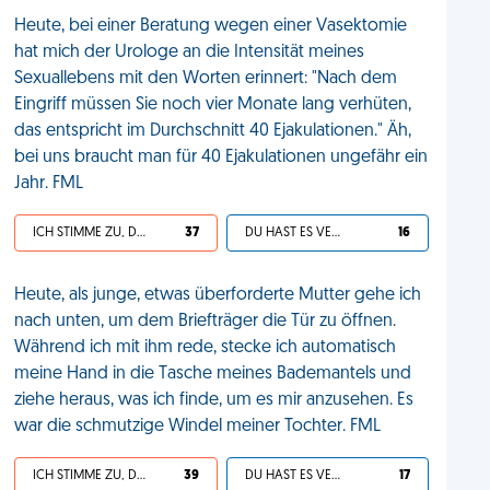
Heute, bei einer Beratung wegen einer Vasektomie
hat mich der Urologe an die Intensität meines
Sexuallebens mit den Worten erinnert: "Nach dem
Eingriff müssen Sie noch vier Monate lang verhüten,
das entspricht im Durchschnitt 40 Ejakulationen." Äh,
bei uns braucht man für 40 Ejakulationen ungefähr ein
Jahr. FML
ICH STIMME ZU, DEIN LEBEN IST SCHEISSE
37
DU HAST ES VERDIENT
16
Heute, als junge, etwas überforderte Mutter gehe ich
nach unten, um dem Briefträger die Tür zu öffnen.
Während ich mit ihm rede, stecke ich automatisch
meine Hand in die Tasche meines Bademantels und
ziehe heraus, was ich finde, um es mir anzusehen. Es
war die schmutzige Windel meiner Tochter. FML
ICH STIMME ZU, DEIN LEBEN IST SCHEISSE
39
DU HAST ES VERDIENT
17