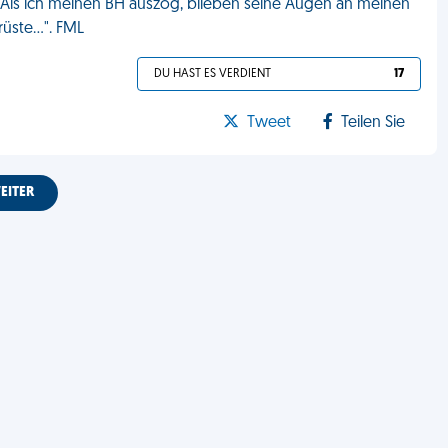
 Als ich meinen BH auszog, blieben seine Augen an meinen
üste...". FML
DU HAST ES VERDIENT
17
Tweet
Teilen Sie
EITER