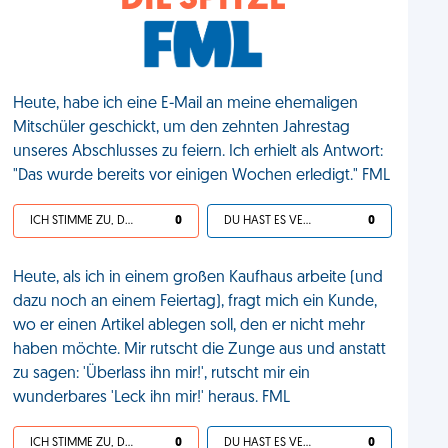
DIE SPITZE
Heute, habe ich eine E-Mail an meine ehemaligen
Mitschüler geschickt, um den zehnten Jahrestag
unseres Abschlusses zu feiern. Ich erhielt als Antwort:
"Das wurde bereits vor einigen Wochen erledigt." FML
ICH STIMME ZU, DEIN LEBEN IST SCHEISSE
0
DU HAST ES VERDIENT
0
Heute, als ich in einem großen Kaufhaus arbeite (und
dazu noch an einem Feiertag), fragt mich ein Kunde,
wo er einen Artikel ablegen soll, den er nicht mehr
haben möchte. Mir rutscht die Zunge aus und anstatt
zu sagen: 'Überlass ihn mir!', rutscht mir ein
wunderbares 'Leck ihn mir!' heraus. FML
ICH STIMME ZU, DEIN LEBEN IST SCHEISSE
0
DU HAST ES VERDIENT
0