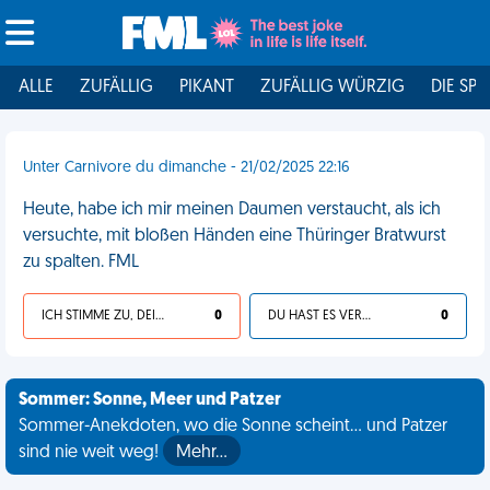
ALLE
ZUFÄLLIG
PIKANT
ZUFÄLLIG WÜRZIG
DIE SPI
Unter Carnivore du dimanche - 21/02/2025 22:16
Heute, habe ich mir meinen Daumen verstaucht, als ich
versuchte, mit bloßen Händen eine Thüringer Bratwurst
zu spalten. FML
ICH STIMME ZU, DEIN LEBEN IST SCHEISSE
0
DU HAST ES VERDIENT
0
Sommer: Sonne, Meer und Patzer
Sommer-Anekdoten, wo die Sonne scheint... und Patzer
sind nie weit weg!
Mehr…