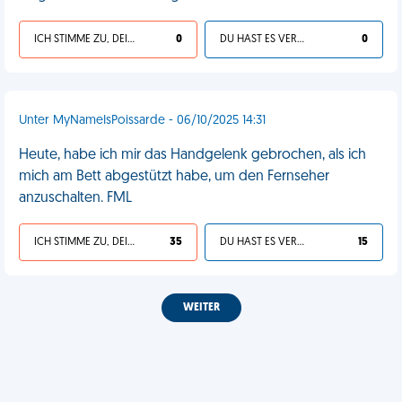
ICH STIMME ZU, DEIN LEBEN IST SCHEISSE
0
DU HAST ES VERDIENT
0
Unter MyNameIsPoissarde - 06/10/2025 14:31
Heute, habe ich mir das Handgelenk gebrochen, als ich
mich am Bett abgestützt habe, um den Fernseher
anzuschalten. FML
ICH STIMME ZU, DEIN LEBEN IST SCHEISSE
35
DU HAST ES VERDIENT
15
WEITER