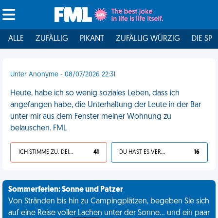
ALLE
ZUFÄLLIG
PIKANT
ZUFÄLLIG WÜRZIG
DIE SPI
Unter Anonyme - 08/07/2026 22:31
Heute, habe ich so wenig soziales Leben, dass ich
angefangen habe, die Unterhaltung der Leute in der Bar
unter mir aus dem Fenster meiner Wohnung zu
belauschen. FML
ICH STIMME ZU, DEIN LEBEN IST SCHEISSE
41
DU HAST ES VERDIENT
16
Sommerferien: Sonne und Patzer
Von Stränden bis hin zu Campingplätzen, begeben Sie sich
auf eine Reise voller Lachen unter der Sonne... und ein paar