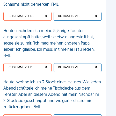
Schaums nicht bemerken. FML
ICH STIMME ZU, DEIN LEBEN IST SCHEISSE
0
DU HAST ES VERDIENT
0
Heute, nachdem ich meine 5-jährige Tochter
ausgeschimpft hatte, weil sie etwas angestellt hat,
sagte sie zu mir: 'Ich mag meinen anderen Papa
lieber.' Ich glaube, ich muss mit meiner Frau reden.
FML
ICH STIMME ZU, DEIN LEBEN IST SCHEISSE
0
DU HAST ES VERDIENT
0
Heute, wohne ich im 3. Stock eines Hauses. Wie jeden
Abend schüttele ich meine Tischdecke aus dem
Fenster. Aber an diesem Abend hat mein Nachbar im
2. Stock sie geschnappt und weigert sich, sie mir
zurückzugeben. FML