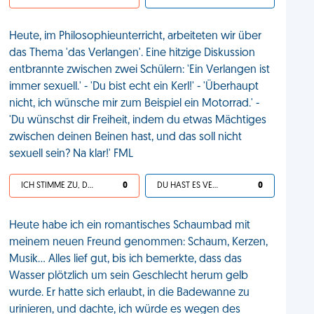
Heute, im Philosophieunterricht, arbeiteten wir über
das Thema 'das Verlangen'. Eine hitzige Diskussion
entbrannte zwischen zwei Schülern: 'Ein Verlangen ist
immer sexuell.' - 'Du bist echt ein Kerl!' - 'Überhaupt
nicht, ich wünsche mir zum Beispiel ein Motorrad.' -
'Du wünschst dir Freiheit, indem du etwas Mächtiges
zwischen deinen Beinen hast, und das soll nicht
sexuell sein? Na klar!' FML
ICH STIMME ZU, DEIN LEBEN IST SCHEISSE
0
DU HAST ES VERDIENT
0
Heute habe ich ein romantisches Schaumbad mit
meinem neuen Freund genommen: Schaum, Kerzen,
Musik... Alles lief gut, bis ich bemerkte, dass das
Wasser plötzlich um sein Geschlecht herum gelb
wurde. Er hatte sich erlaubt, in die Badewanne zu
urinieren, und dachte, ich würde es wegen des