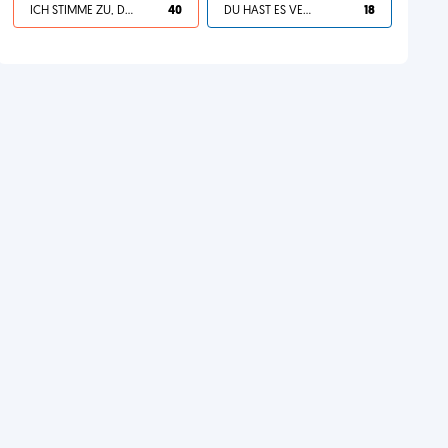
ICH STIMME ZU, DEIN LEBEN IST SCHEISSE
40
DU HAST ES VERDIENT
18