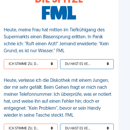
DIE SPITZE
Heute, meine Frau hat mitten im Tiefkühlgang des
Supermarkts einen Blasensprung erlitten. In Panik
schrie ich: "Ruft einen Arzt!" Jemand erwiderte: "Kein
Grund, es ist nur Wasser." FML
ICH STIMME ZU, DEIN LEBEN IST SCHEISSE
0
DU HAST ES VERDIENT
0
Heute, verlasse ich die Diskothek mit einem Jungen,
der mir sehr gefällt. Beim Gehen fragt er mich nach
meiner Telefonnummer. Ich überprüfe, was er notiert
hat, und weise ihn auf einen Fehler hin; doch er
entgegnet: "Kein Problem", bevor er sein Handy
wieder in seine Tasche steckt. FML
ICH STIMME ZU, DEIN LEBEN IST SCHEISSE
0
DU HAST ES VERDIENT
0