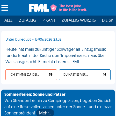
ALLE
ZUFÄLLIG
PIKANT
ZUFÄLLIG WÜRZIG
DIE SPI
Unter bulledu33 - 15/05/2026 23:32
Heute, hat mein zukünftiger Schwager als Einzugsmusik
für die Braut in der Kirche den 'Imperialmarsch' aus Star
Wars ausgesucht. Er meint das ernst. FML
ICH STIMME ZU, DEIN LEBEN IST SCHEISSE
38
DU HAST ES VERDIENT
16
Sommerferien: Sonne und Patzer
Von Stränden bis hin zu Campingplätzen, begeben Sie sich
auf eine Reise voller Lachen unter der Sonne... und ein paar
Sonnenbränden!
Mehr…