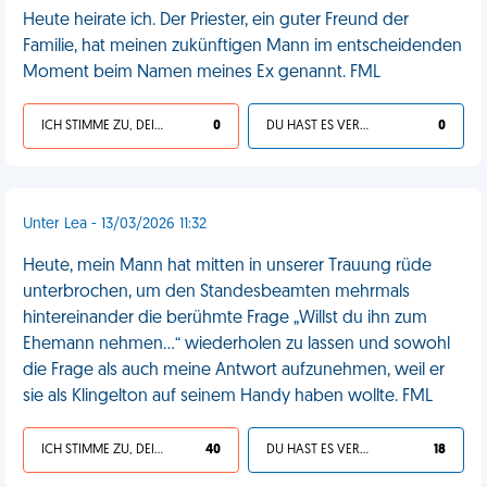
Heute heirate ich. Der Priester, ein guter Freund der
Familie, hat meinen zukünftigen Mann im entscheidenden
Moment beim Namen meines Ex genannt. FML
ICH STIMME ZU, DEIN LEBEN IST SCHEISSE
0
DU HAST ES VERDIENT
0
Unter Lea - 13/03/2026 11:32
Heute, mein Mann hat mitten in unserer Trauung rüde
unterbrochen, um den Standesbeamten mehrmals
hintereinander die berühmte Frage „Willst du ihn zum
Ehemann nehmen...“ wiederholen zu lassen und sowohl
die Frage als auch meine Antwort aufzunehmen, weil er
sie als Klingelton auf seinem Handy haben wollte. FML
ICH STIMME ZU, DEIN LEBEN IST SCHEISSE
40
DU HAST ES VERDIENT
18